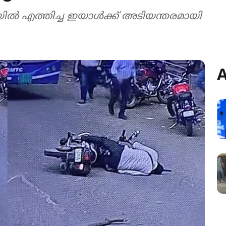
യിൽ എത്തിച്ച ഇയാൾക്ക് അടിയന്തരമായി
A