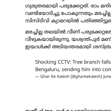
ഗുരുതരമായി പരുക്കേറ്റത്. രാം മന
വണ്ടിയോടിച്ചു പോകുന്നതും മരച്ചി
സിസിടിവി ക്യാമറയിൽ പതിഞ്ഞിട്ടുണ്
മരച്ചില്ല തലയിൽ വീണ് പരുക്കേറ
വീഴുകയായിരുന്നു. യശ്വന്ത്പുർ മ
ഇയാൾക്ക് അടിയന്തരമായി ശസ്ത്രക
Shocking CCTV: Tree branch falls
Bengaluru, sending him into co
— Ghar Ke Kalesh (@gharkekalesh)
Jun