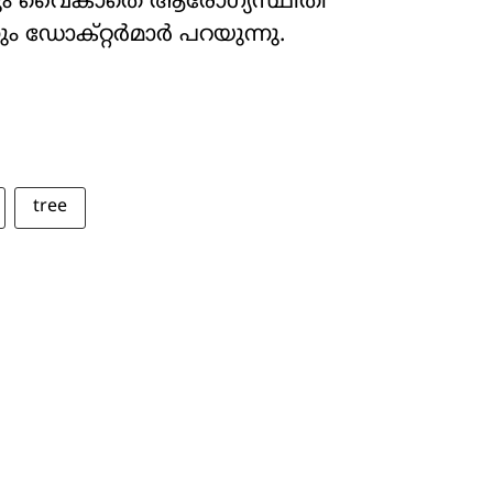
ും വൈകാതെ ആരോഗ്യസ്ഥിതി
നും ഡോക്റ്റർമാർ പറയുന്നു.
tree