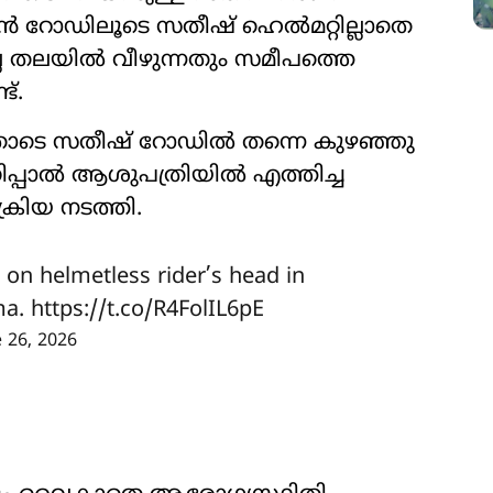
്ദിൻ റോഡിലൂടെ സതീഷ് ഹെൽമറ്റില്ലാതെ
ല്ല തലയിൽ വീഴുന്നതും സമീപത്തെ
ട്.
്റതോടെ സതീഷ് റോഡിൽ തന്നെ കുഴഞ്ഞു
ണിപ്പാൽ ആശുപത്രിയിൽ എത്തിച്ച
്രിയ നടത്തി.
 on helmetless rider’s head in
ma.
https://t.co/R4FolIL6pE
e 26, 2026