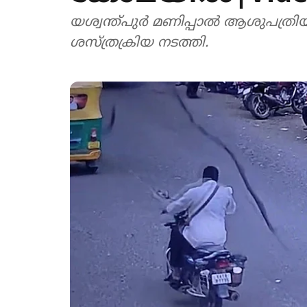
യശ്വന്ത്പുർ മണിപ്പാൽ ആശുപത്രി
ശസ്ത്രക്രിയ നടത്തി.