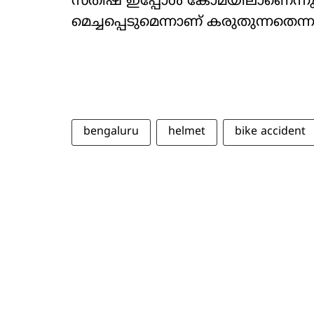
സതീഷ് ഇപ്പോൾ കോമയിലാണെന്ന
മെച്ചപ്പെടുമെന്നാണ് കരുതുന്നതെന്
bengaluru
helmet
bike accident