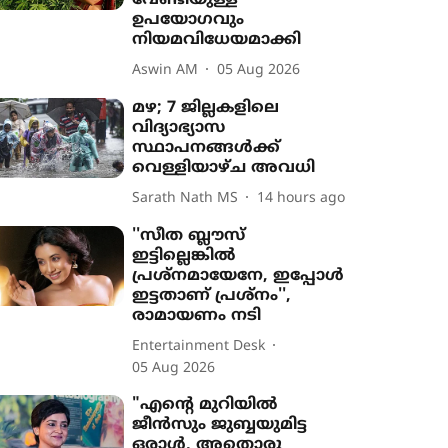
വേണ്ടിയുള്ള
ഉപയോഗവും
നിയമവിധേയമാക്കി
Aswin AM
05 Aug 2026
മഴ; 7 ജില്ലകളിലെ
വിദ്യാഭ്യാസ
സ്ഥാപനങ്ങൾക്ക്
വെള്ളിയാഴ്ച അവധി
Sarath Nath MS
14 hours ago
''സീത ബ്ലൗസ്
ഇട്ടില്ലെങ്കിൽ
പ്രശ്നമായേനേ, ഇപ്പോൾ
ഇട്ടതാണ് പ്രശ്നം'',
രാമായണം നടി
Entertainment Desk
05 Aug 2026
"എന്‍റെ മുറിയിൽ
ജീൻസും ജുബ്ബയുമിട്ട
ഒരാൾ, അതൊരു