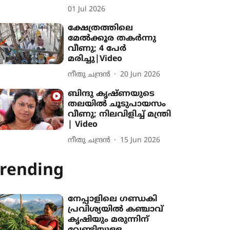
01 Jul 2026
ക്ഷേത്രത്തിലെ
മേൽക്കൂര തകർന്നു
വീണു; 4 പേർ
മരിച്ചു|Video
നീതു ചന്ദ്രൻ
20 Jun 2026
ബിന്ദു കൃഷ്ണയുടെ
തലയിൽ ചൂടുപായസം
വീണു; നി‌ലവിളിച്ച് മന്ത്രി
| Video
നീതു ചന്ദ്രൻ
15 Jun 2026
rending
നേപ്പാളിലെ ഗണ്ഡകി
പ്രവിശ‍്യയിൽ കഞ്ചാവ്
കൃഷി‍യും മരുന്നിന്