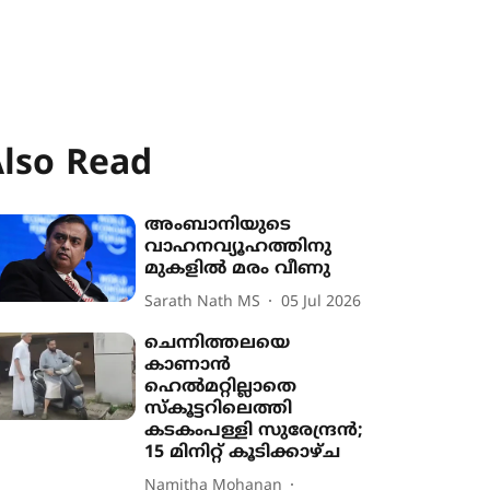
lso Read
അംബാനിയുടെ
വാഹനവ്യൂഹത്തിനു
മുകളിൽ മരം വീണു
Sarath Nath MS
05 Jul 2026
ചെന്നിത്തലയെ
കാണാൻ
ഹെൽമറ്റില്ലാതെ
സ്കൂട്ടറിലെത്തി
കടകംപള്ളി സുരേന്ദ്രൻ;
15 മിനിറ്റ് കൂടിക്കാഴ്ച
Namitha Mohanan