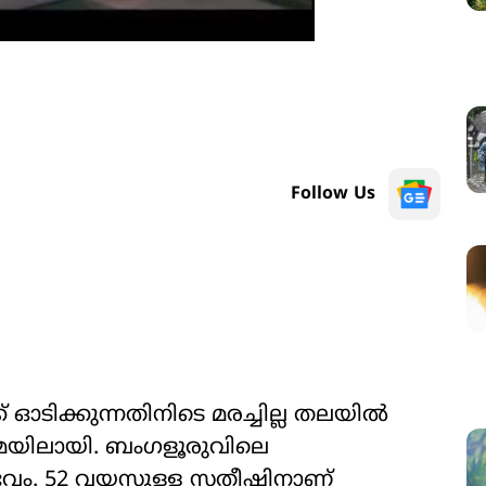
Follow Us
 ഓടിക്കുന്നതിനിടെ മരച്ചില്ല തലയിൽ
ോമയിലായി. ബംഗളൂരുവിലെ
വം. 52 വയസുള്ള സതീഷിനാണ്