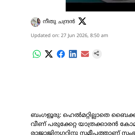
നീതു ചന്ദ്രൻ
Updated on
:
27 Jun 2026, 8:50 am
ബംഗളൂരു: ഹെൽമറ്റില്ലാതെ ബൈക്ക്
വീണ് പരുക്കേറ്റ യാത്രക്കാരൻ ക
രാജാജിനഗറിനു സമീപത്താണ് സംഭ