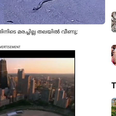
തിനിടെ മരച്ചില്ല തലയിൽ വീണു;
VERTISEMENT
T