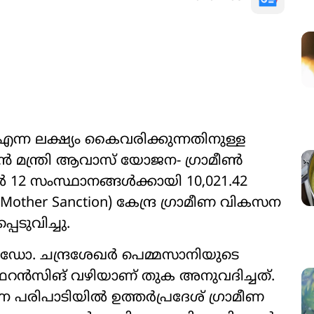
 എന്ന ലക്ഷ്യം കൈവരിക്കുന്നതിനുള്ള
ൻ മന്ത്രി ആവാസ് യോജന- ഗ്രാമീൺ
 12 സംസ്ഥാനങ്ങൾക്കായി 10,021.42
ther Sanction) കേന്ദ്ര ഗ്രാമീണ വികസന
െടുവിച്ചു.
ി ഡോ. ചന്ദ്രശേഖർ പെമ്മസാനിയുടെ
റൻസിങ് വഴിയാണ് തുക അനുവദിച്ചത്.
രിപാടിയിൽ ഉത്തർപ്രദേശ് ഗ്രാമീണ