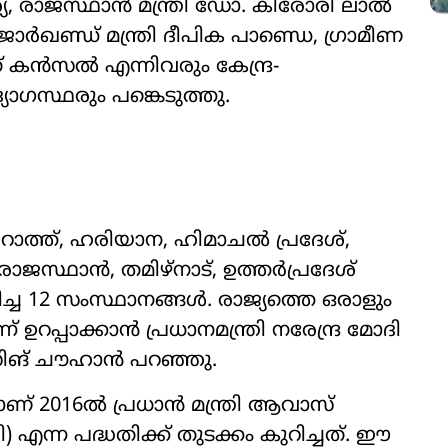
ര്യ, രാജസ്ഥാൻ മന്ത്രി ഡോ. കിരോരി ലാൽ
ഖണ്ഡ് മന്ത്രി ദീപിക പാണ്ഡെ, ഗ്രാമീണ
് കൻസൽ എന്നിവരും കേന്ദ്ര-
യോഗസ്ഥരും പങ്കെടുത്തു.
ാത്ത്, ഹരിയാന, ഹിമാചൽ പ്രദേശ്,
സ്ഥാൻ, തമിഴ്‌നാട്, ഉത്തർപ്രദേശ്
്ച 12 സംസ്ഥാനങ്ങൾ. രാജ്യത്തെ ഒരാളും
് ഉറപ്പാക്കാൻ പ്രധാനമന്ത്രി നരേന്ദ്ര മോദി
ിങ് ചൗഹാൻ പറഞ്ഞു.
് 2016ൽ പ്രധാൻ മന്ത്രി ആവാസ്
്ന പദ്ധതിക്ക് തുടക്കം കുറിച്ചത്. ഈ