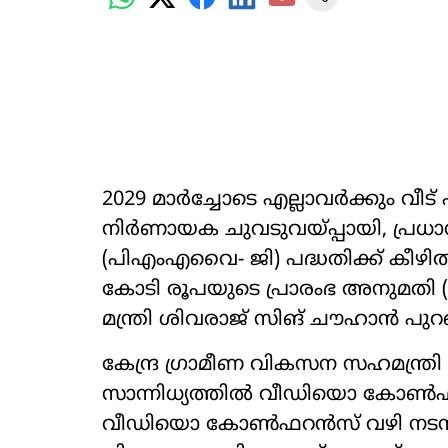
2029 മാർച്ചോടെ എല്ലാവർക്കും വീട്
നിർണായക ചുവടുവയ്പ്പായി, പ്രധാ
(പിഎംഎവൈ- ജി) പദ്ധതിക്ക് കീഴിൽ
കോടി രൂപയുടെ പ്രാരംഭ അനുമതി (Mo
മന്ത്രി ശിവരാജ് സിങ് ചൗഹാൻ പുറപ്പ
കേന്ദ്ര ഗ്രാമീണ വികസന സഹമന്ത്ര
സാന്നിധ്യത്തിൽ വീഡിയൊ കോൺഫ
വീഡിയൊ കോൺഫറൻസ് വഴി നടന്ന പ