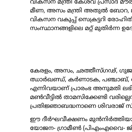
വികസന മന്ത്രി കേശവ് പ്രസാദ് മൗ
മീണ, അസം മന്ത്രി അതുൽ ബോറ, ജാർ
വികസന വകുപ്പ് സെക്രട്ടറി രോഹിത
സംസ്ഥാനങ്ങളിലെ മറ്റ് മുതിർന്ന ഉദ്
കേരളം, അസം, ഛത്തീസ്‌ഗഢ്, ഗുജറ
ഝാർഖണ്ഡ്, കർണാടക, പഞ്ചാബ്, രാജ
എന്നിവയാണ് പ്രാരംഭ അനുമതി ലഭിച
മൺവീട്ടിൽ താമസിക്കേണ്ടി വരില്ലെന്ന
പ്രതിജ്ഞാബദ്ധനാണെ ശിവരാജ് സ
ഈ ദീർഘവീക്ഷണം മുൻനിർത്തിയാണ
യോജന- ഗ്രാമീൺ (പിഎംഎവൈ- ജി) എന