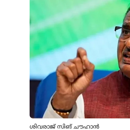
ശിവരാജ് സിങ് ചൗഹാൻ