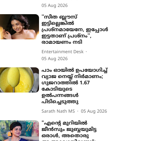
05 Aug 2026
''സീത ബ്ലൗസ്
ഇട്ടില്ലെങ്കിൽ
പ്രശ്നമായേനേ, ഇപ്പോൾ
ഇട്ടതാണ് പ്രശ്നം'',
രാമായണം നടി
Entertainment Desk
05 Aug 2026
പാം ഓയിൽ ഉപയോഗിച്ച്
വ്യാജ നെയ്യ് നിർമാണം;
ഗുജറാത്തിൽ 1.67
കോടിയുടെ
ഉൽപന്നങ്ങൾ
പിടിച്ചെടുത്തു
Sarath Nath MS
05 Aug 2026
"എന്‍റെ മുറിയിൽ
ജീൻസും ജുബ്ബയുമിട്ട
ഒരാൾ, അതൊരു