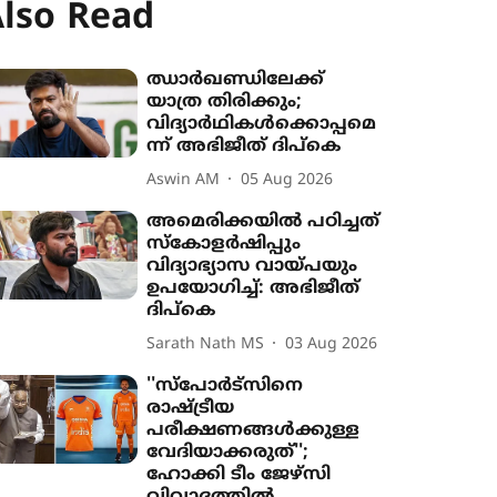
lso Read
ഝാർഖണ്ഡിലേക്ക്
യാത്ര തിരിക്കും;
വിദ‍്യാർഥികൾക്കൊപ്പമെ
ന്ന് അഭിജീത് ദിപ്കെ
Aswin AM
05 Aug 2026
അമെരിക്കയിൽ‌ പഠിച്ചത്
സ്കോളർഷിപ്പും
വിദ്യാഭ്യാസ വായ്പയും
ഉപയോഗിച്ച്: അഭിജീത്
ദിപ്കെ
Sarath Nath MS
03 Aug 2026
''സ്പോർട്സിനെ
രാഷ്ട്രീയ
പരീക്ഷണങ്ങൾക്കുള്ള
വേദിയാക്കരുത്'';
ഹോക്കി ടീം ജേഴ്സി