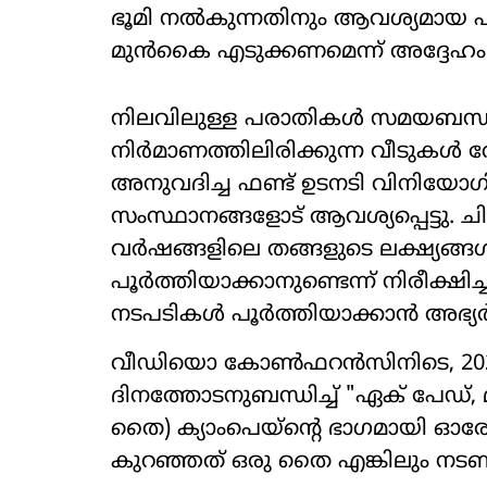
ഭൂമി നൽകുന്നതിനും ആവശ്യമായ പിന്
മുൻകൈ എടുക്കണമെന്ന് അദ്ദേഹം സ
നിലവിലുള്ള പരാതികൾ സമയബന്ധി
നിർമാണത്തിലിരിക്കുന്ന വീടുകൾ 
അനുവദിച്ച ഫണ്ട് ഉടനടി വിനിയോഗിക്
സംസ്ഥാനങ്ങളോട് ആവശ്യപ്പെട്ടു. ച
വർഷങ്ങളിലെ തങ്ങളുടെ ലക്ഷ്യങ്
പൂർത്തിയാക്കാനുണ്ടെന്ന് നിരീക്ഷ
നടപടികൾ പൂർത്തിയാക്കാൻ അഭ്യർഥ
വീഡിയൊ കോൺഫറൻസിനിടെ, 202
ദിനത്തോടനുബന്ധിച്ച് "ഏക് പേഡ്,
തൈ) ക്യാംപെയ്‌ന്‍റെ ഭാഗമായി
കുറഞ്ഞത് ഒരു തൈ എങ്കിലും നടണമെന്