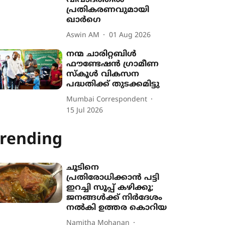
വിവാദത്തിൽ
പ്രതികരണവുമായി
ഖാർഗെ
Aswin AM
01 Aug 2026
നന്മ ചാരിറ്റബിള്‍
ഫൗണ്ടേഷന്‍ ഗ്രാമീണ
സ്‌കൂള്‍ വികസന
പദ്ധതിക്ക് തുടക്കമിട്ടു
Mumbai Correspondent
15 Jul 2026
rending
ചൂടിനെ
പ്രതിരോധിക്കാൻ പട്ടി
ഇറച്ചി സൂപ്പ് കഴിക്കൂ;
ജനങ്ങൾക്ക് നിർദേശം
നൽകി ഉത്തര കൊറിയ
Namitha Mohanan