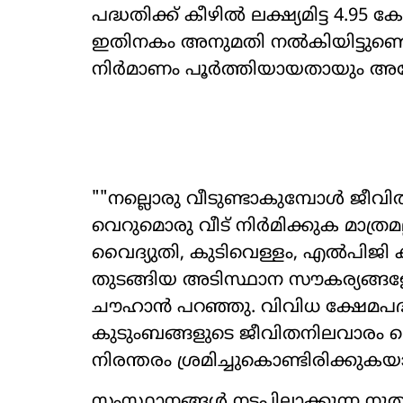
പദ്ധതിക്ക് കീഴിൽ ലക്ഷ്യമിട്ട 4.9
ഇതിനകം അനുമതി നൽകിയിട്ടുണ്ടെന
നിർമാണം പൂർത്തിയായതായും അദ്ദേ
""നല്ലൊരു വീടുണ്ടാകുമ്പോൾ ജീവി
വെറുമൊരു വീട് നിർമിക്കുക മാത്രമല്
വൈദ്യുതി, കുടിവെള്ളം, എൽപി
തുടങ്ങിയ അടിസ്ഥാന സൗകര്യങ്ങള
ചൗഹാൻ പറഞ്ഞു. വിവിധ ക്ഷേമപദ്
കുടുംബങ്ങളുടെ ജീവിതനിലവാരം മെച്ച
നിരന്തരം ശ്രമിച്ചുകൊണ്ടിരിക്കുകയാ
സംസ്ഥാനങ്ങൾ നടപ്പിലാക്കുന്ന