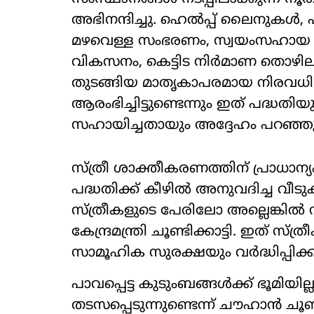
അഭിനന്ദിച്ചു. ഹെൽപ്പ് ലൈനുകൾ
മഴവെള്ള സംഭരണം, സ്വയംസഹായ
വികസനം, കെട്ടിട നിർമാണ തൊഴി
തുടങ്ങിയ മാതൃകാപരമായ നിരവധി
ആരംഭിച്ചിട്ടുണ്ടെന്നും ഇത് പദ്ധ
സഹായിച്ചതായും അദ്ദേഹം പറഞ്ഞു
സ്ത്രീ ശാക്തീകരണത്തിന് പ്രാധാ
പദ്ധതിക്ക് കീഴിൽ അനുവദിച്ച വ
സ്ത്രീകളുടെ പേരിലോ അല്ലെങ്കി
കേന്ദ്രമന്ത്രി ചൂണ്ടിക്കാട്ടി. ഇത്
സാമൂഹിക സുരക്ഷയും വർദ്ധിപ്പിക്കു
പാവപ്പെട്ട കുടുംബങ്ങൾക്ക് ഭൂമിയ
തടസപ്പെടുന്നുണ്ടെന്ന് ചൗഹാൻ ചൂണ്