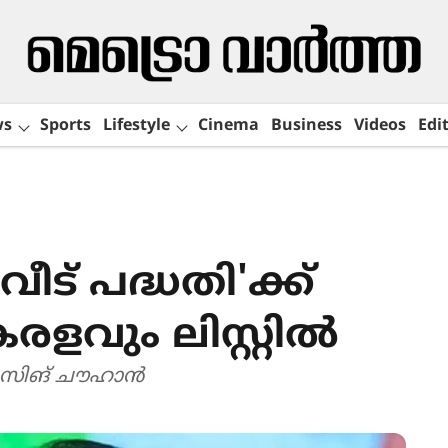
ws
Sports
Lifestyle
Cinema
Business
Videos
Edit
ീട് പദ്ധതി'ക്ക്
രളവും ലിസ്റ്റിൽ
് സിങ് ചൗഹാൻ