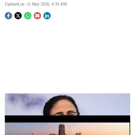
Updated on :
11 May 2026, 4:39 AM
S
o
c
i
a
l
s
h
മമത ബാനർജി
ADVERTISEMENT
a
r