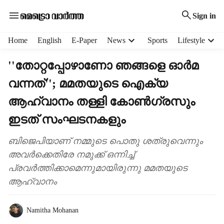
Sign in
H
Home
English
E-Paper
News
Sports
Lifestyle
e
a
''തോറ്റപ്പോഴാണോ ഞങ്ങളെ ഓർമ
d
വന്നത്''; മമതയുടെ ഐക്യ
e
r
ആഹ്വാനം തള്ളി കോൺഗ്രസും
m
e
ഇടത് സംഘടനകളും
n
u
ബിജെപിയാണ് നമ്മുടെ പൊതു ശത്രുവെന്നും
i
അവർക്കെതിരേ നമുക്ക് ഒന്നിച്ച്
t
പ്രവർത്തിക്കാമെന്നുമായിരുന്നു മമതയുടെ
e
ആഹ്വാനം
m
s
Namitha Mohanan