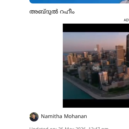
അബ്ദുൽ റഹീം
AD
Namitha Mohanan