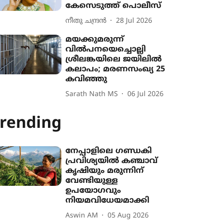
കേസെടുത്ത് പൊലീസ്
നീതു ചന്ദ്രൻ
28 Jul 2026
മയക്കുമരുന്ന്
വിൽപനയെച്ചൊല്ലി
ശ്രീലങ്കയിലെ ജയിലിൽ
കലാപം; മരണസംഖ്യ 25
കവിഞ്ഞു
Sarath Nath MS
06 Jul 2026
rending
നേപ്പാളിലെ ഗണ്ഡകി
പ്രവിശ‍്യയിൽ കഞ്ചാവ്
കൃഷി‍യും മരുന്നിന്
വേണ്ടിയുള്ള
ഉപയോഗവും
നിയമവിധേയമാക്കി
Aswin AM
05 Aug 2026