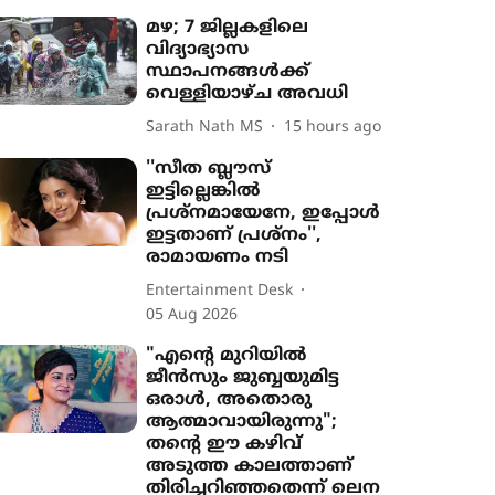
മഴ; 7 ജില്ലകളിലെ
വിദ്യാഭ്യാസ
സ്ഥാപനങ്ങൾക്ക്
വെള്ളിയാഴ്ച അവധി
Sarath Nath MS
15 hours ago
''സീത ബ്ലൗസ്
ഇട്ടില്ലെങ്കിൽ
പ്രശ്നമായേനേ, ഇപ്പോൾ
ഇട്ടതാണ് പ്രശ്നം'',
രാമായണം നടി
Entertainment Desk
05 Aug 2026
"എന്‍റെ മുറിയിൽ
ജീൻസും ജുബ്ബയുമിട്ട
ഒരാൾ, അതൊരു
ആത്മാവായിരുന്നു";
തന്‍റെ ഈ കഴിവ്
അടുത്ത കാലത്താണ്
തിരിച്ചറിഞ്ഞതെന്ന് ലെന