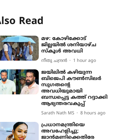
lso Read
മഴ: കോഴിക്കോട്
ജില്ലയിൽ ശനിയാഴ്ച
സ്കൂൾ അവധി
നീതു ചന്ദ്രൻ
1 hour ago
ജയിലിൽ കഴിയുന്ന
ബിജെപി കൗൺസിലർ
സുഗതന്‍റെ
അവധിയുമായി
ബന്ധപ്പെട്ട കത്ത് റദ്ദാക്കി
ആഭ്യന്തരവകുപ്പ്
Sarath Nath MS
8 hours ago
പ്രധാനമന്ത്രിയെ
അവഹേളിച്ചു;
ജാൻമണിക്കെതിരേ