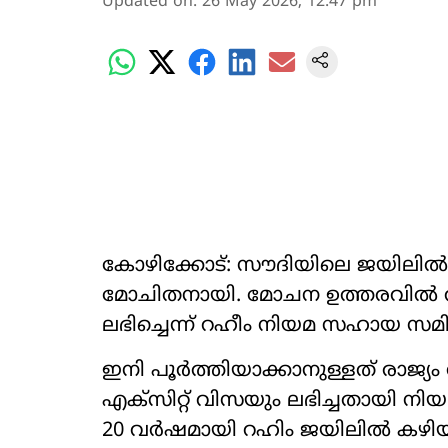
Updated on
:
26 May 2026, 12:47 pm
കോഴിക്കോട്: സൗദിയിലെ ജയിലിൽ
മോചിതനായി. മോചന ഉത്തരവിൽ അ
ലഭിച്ചെന്ന് റഹീം നിയമ സഹായ സമി
ഇനി പൂർത്തിയാക്കാനുള്ളത് രാജ്യ
എക്‌സിറ്റ് വിസയും ലഭിച്ചതായി ന
20 വർഷമായി റഹിം ജയിലിൽ കഴിയ