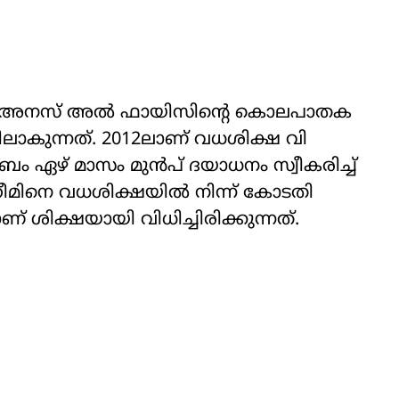
ൻ അനസ്​ അൽ ഫായിസിന്‍റെ കൊ​ല​പാ​ത​ക​
ിലാകുന്നത്​. 2012ലാണ്​ വ​ധ​ശി​ക്ഷ വി​
ടുംബം ഏഴ് മാസം മുൻപ് ദയാധനം സ്വീകരിച്ച്
മിനെ വധശിക്ഷയിൽ നിന്ന് കോടതി
് ശിക്ഷയായി വിധിച്ചിരിക്കുന്നത്.