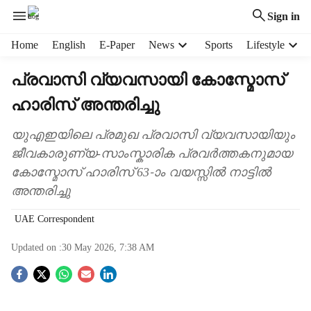
Sign in
H
Home
English
E-Paper
News
Sports
Lifestyle
e
a
പ്രവാസി വ്യവസായി കോസ്മോസ്
d
ഹാരിസ് അന്തരിച്ചു
e
r
m
യുഎഇയിലെ പ്രമുഖ പ്രവാസി വ്യവസായിയും
e
ജീവകാരുണ്യ-സാംസ്കാരിക പ്രവർത്തകനുമായ
n
കോസ്മോസ് ഹാരിസ് 63-ാം വയസ്സിൽ നാട്ടിൽ
u
അന്തരിച്ചു
i
t
UAE Correspondent
e
m
Updated on :
30 May 2026, 7:38 AM
s
S
o