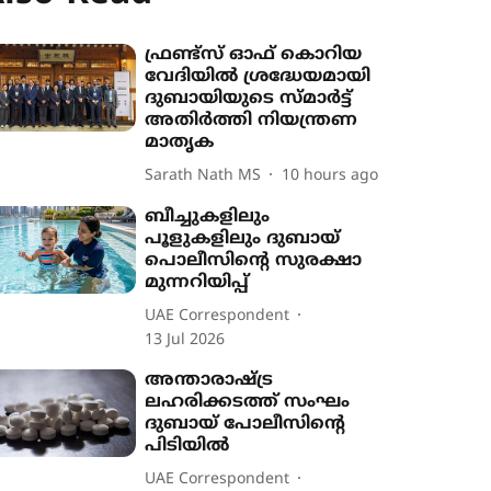
ഫ്രണ്ട്സ് ഓഫ് കൊറിയ
വേദിയിൽ ശ്രദ്ധേയമായി
ദുബായിയുടെ സ്മാർട്ട്
അതിർത്തി നിയന്ത്രണ
മാതൃക
Sarath Nath MS
10 hours ago
ബീച്ചുകളിലും
പൂളുകളിലും ദുബായ്
പൊലീസിന്‍റെ സുരക്ഷാ
മുന്നറിയിപ്പ്
UAE Correspondent
13 Jul 2026
അന്താരാഷ്ട്ര
ലഹരിക്കടത്ത് സംഘം
ദുബായ് പോലീസിന്‍റെ
പിടിയിൽ
UAE Correspondent