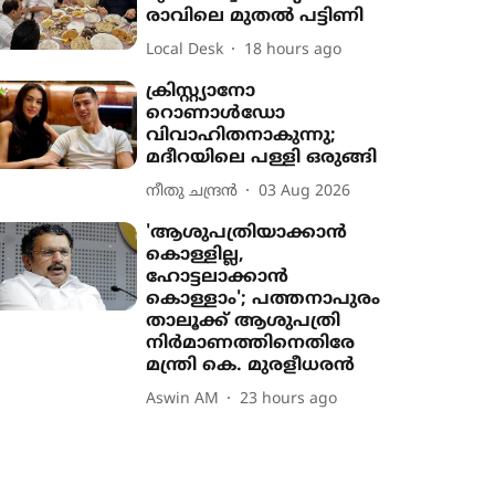
രാവിലെ മുതൽ പട്ടിണി
Local Desk
18 hours ago
ക്രിസ്റ്റ്യാനോ
റൊണാൾഡോ
വിവാഹിതനാകുന്നു;
മദീറയിലെ പള്ളി ഒരുങ്ങി
നീതു ചന്ദ്രൻ
03 Aug 2026
'ആശുപത്രിയാക്കാൻ
കൊള്ളില്ല,
ഹോട്ടലാക്കാൻ
കൊള്ളാം'; പത്തനാപുരം
താലൂക്ക് ആശുപത്രി
നിർമാണത്തിനെതിരേ
മന്ത്രി കെ. മുരളീധരൻ
Aswin AM
23 hours ago