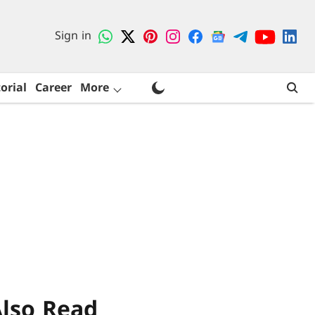
Sign in
orial
Career
More
lso Read