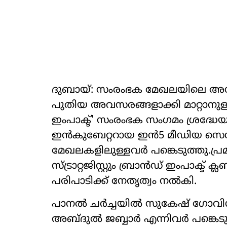
ദുബായ്: സംരംഭക മേഖലയിലെ അനിശ
പുതിയ അവസരങ്ങളാക്കി മാറ്റാനുള്ള
ഇംപാക്ട്' സംരംഭക സംഗമം ശ്രദ്ധേയമാ
ഇൻകുബേറ്ററായ ഇൻ5 മീഡിയ സെന്‍റ
മേഖലകളിലുള്ളവർ പങ്കെടുത്തു.പ
സ്ട്രാറ്റജിസ്റ്റും ബ്രാൻഡ് ഇംപാ
പരിപാടിക്ക് നേതൃത്വം നൽകി.
പാനൽ ചർച്ചയിൽ സുകേഷ് ഗോവിന
അബ്ദുൽ ജബ്ബാർ എന്നിവർ പങ്കെ