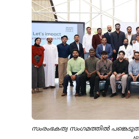
സംരംഭകത്വ സംഗമത്തിൽ പങ്കെടുത
AD