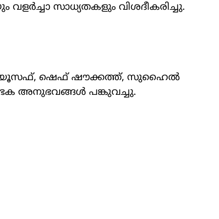
ും വളർച്ചാ സാധ്യതകളും വിശദീകരിച്ചു.
 യൂസഫ്, ഷെഫ് ഷൗക്കത്ത്, സുഹൈൽ
ക അനുഭവങ്ങൾ പങ്കുവച്ചു.