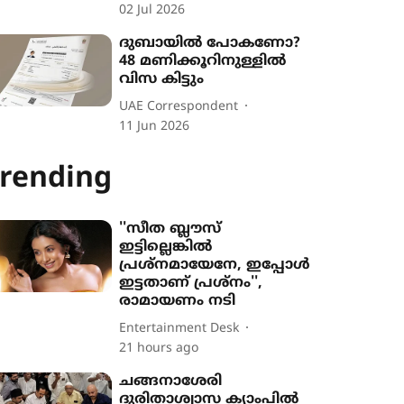
02 Jul 2026
ദുബായിൽ പോകണോ?
48 മണിക്കൂറിനുള്ളിൽ
വിസ കിട്ടും
UAE Correspondent
11 Jun 2026
rending
''സീത ബ്ലൗസ്
ഇട്ടില്ലെങ്കിൽ
പ്രശ്നമായേനേ, ഇപ്പോൾ
ഇട്ടതാണ് പ്രശ്നം'',
രാമായണം നടി
Entertainment Desk
21 hours ago
ചങ്ങനാശേരി
ദുരിതാശ്വാസ ക്യാംപിൽ