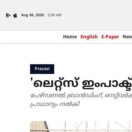
Aug 06, 2026
2:58 AM
Home
English
E-Paper
Ne
Pravasi
'ലെറ്റ്‌സ് ഇംപാ
പേഴ്സണൽ ബ്രാൻഡിംഗ്, നെറ്റ്‌വർ
പ്രാധാന്യം നൽകി