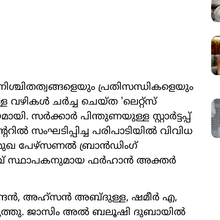
്ചിതത്വങ്ങളെയും പ്രതിസന്ധികളെയും
 വഴികൾ ചർച്ച ചെയ്ത 'ലെറ്റ്‌സ്
യി. സർക്കാർ പിന്തുണയുള്ള സ്റ്റാർട്ടപ്പ്
റിൽ സംഘടിപ്പിച്ച പരിപാടിയിൽ വിവിധ
്രമുഖ പേഴ്സണൽ ബ്രാൻഡിംഗ്
ക്ട് ക്ലബ് സ്ഥാപകനുമായ ഫർഹാൻ അക്തർ
്ദൻ, അഹ്‌സൻ അബ്ദുള്ള, ഷമീർ എ,
ടുത്തു. ജാസിം അൽ ബലൂഷി ദുബായിൽ