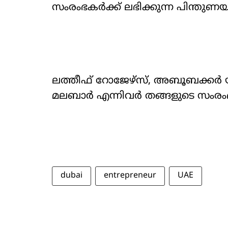
സംരംഭകർക്ക് ലഭിക്കുന്ന പിന്തുണയ
ലത്തീഫ് റോജേഴ്സ്, അബൂബക്കർ
മലബാർ എന്നിവർ തങ്ങളുടെ സംരംഭ
dubai
entrepreneur
UAE