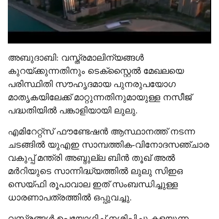
അബുദാബി: വസ്ത്രമാലിന്യങ്ങൾ
കുറയ്ക്കുന്നതിനും ടെക്സ്റ്റൈൽ മേഖലയെ
പരിസ്ഥിതി സൗഹൃദമായ പുനരുപയോഗ
മാതൃകയിലേക്ക് മാറ്റുന്നതിനുമായുള്ള നസീജ്
പദ്ധതിയിൽ പങ്കാളിയായി ലുലു.
എമിറേറ്റ്സ് ഫൗണ്ടേഷൻ ആസ്ഥാനത്ത് നടന്ന
ചടങ്ങിൽ യുഎഇ സാമ്പത്തിക-വിനോദസഞ്ചാര
വകുപ്പ് മന്ത്രി അബ്ദുല്ല ബിൻ തൂഖ് അൽ
മർറിയുടെ സാന്നിദ്ധ്യത്തിൽ ലുലു സിഇഒ
സെയ്ഫി രൂപാവാല ഇത് സംബന്ധിച്ചുള്ള
ധാരണാപത്രത്തിൽ ഒപ്പുവച്ചു.
വസ്ത്രങ്ങൾ ഉപയോഗിച്ച് നശിപ്പിച്ചു കളയുന്ന