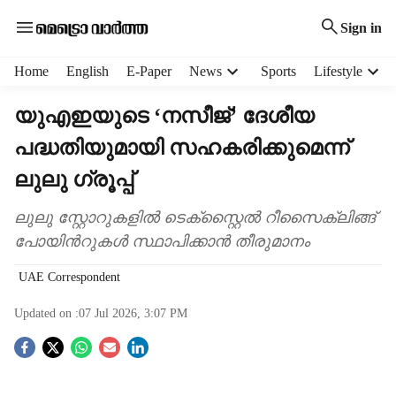
Sign in
H
Home
English
E-Paper
News
Sports
Lifestyle
e
a
യുഎഇയുടെ ‘നസീജ്’ ദേശീയ
d
പദ്ധതിയുമായി സഹകരിക്കുമെന്ന്
e
r
ലുലു ​ഗ്രൂപ്പ്
m
e
ലുലു സ്റ്റോറുകളിൽ ടെക്സ്റ്റൈൽ റീസൈക്ലിങ്ങ്
n
പോയിന്‍റുകൾ സ്ഥാപിക്കാൻ തീരുമാനം
u
i
UAE Correspondent
t
e
Updated on :
07 Jul 2026, 3:07 PM
m
s
S
o