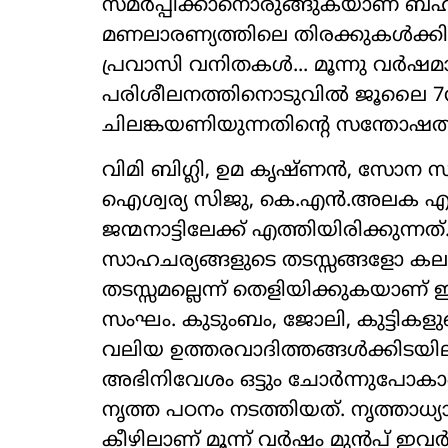
സമർപ്പിക്കാനൊരുങ്ങുകയാണ് ബഹ്റ
മണലാരണ്യത്തിലെ തിരക്കുകൾക്കിട
പ്രവാസി വനിതകൾ... മൂന്നു വർഷമാ
പരിശീലനത്തിനൊടുവിൽ ജൂലൈ 7ന
ചിലങ്കയണിയുന്നതിന്‍റെ സന്തോഷത്
വിമി ബിഗ്ലി, ഉമ കൃഷ്ണൻ, സോന സജ
ഐശ്വര്യ സിജു, കെ.എൻ.അലക എന്
ജന്മനാട്ടിലേക്ക് എത്തിയിരിക്കുന്ന
സാഹചര്യങ്ങളുടെ തടസ്സങ്ങളോ കലയെ
തടസ്സമല്ലെന്ന് തെളിയിക്കുകയാണ് ഈ
സംഘം. കുടുംബം, ജോലി, കുട്ടിക
വലിയ ഉത്തരവാദിത്തങ്ങൾക്കിടയി
അഭിനിവേശം ഒട്ടും ചോർന്നുപോകാ
നൃത്ത പഠനം നടത്തിയത്. നൃത്താധ്
കീഴിലാണ് മൂന്ന് വർഷം മുൻപ് ഇവർ