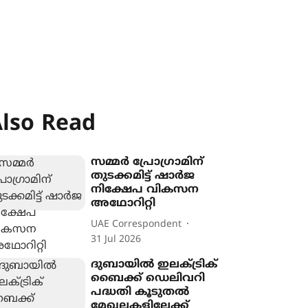
lso Read
സമ്മർ പ്രോഗ്രാമിന്
തുടക്കമിട്ട് ഷാർജ
നിക്ഷേപ വികസന
അഥോറിറ്റി
UAE Correspondent
31 Jul 2026
ദുബായിൽ ഇലക്‌ട്രിക്
ബൈക്ക് ഡെലിവറി
പദ്ധതി കൂടുതൽ
മേഖലകളിലേക്ക്