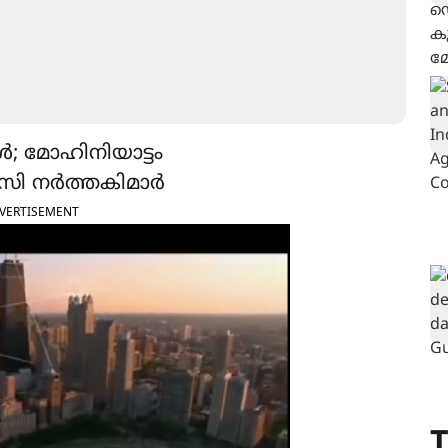
ൾ; മോഹിനിയാട്ടം
ാസി നർത്തകിമാർ‌
VERTISEMENT
T