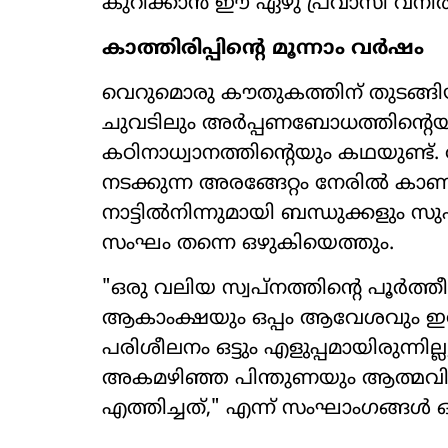
കുറിക്കാൻ ഈ ഏഴു പ്രവാസി വനി
കാത്തിരിപ്പിന്‍റെ മൂന്നാം വർഷം
വെറുമൊരു കൗതുകത്തിന് തുടങ്ങിയ
ചുവടിലും അർപ്പണബോധത്തിന്‍റെയും
കഠിനാധ്വാനത്തിന്‍റെയും കഥയുണ്ട്.
നടക്കുന്ന അരങ്ങേറ്റം നേരിൽ കാ
നാട്ടിൽനിന്നുമായി ബന്ധുക്കളും 
സംഘം തന്നെ ഒഴുകിയെത്തും.
​"ഒരു വലിയ സ്വപ്നത്തിന്‍റെ പൂ
ആകാംക്ഷയും ഒപ്പം ആവേശവും ഇപ്
പരിശീലനം ഒട്ടും എളുപ്പമായിരുന്നില്
അകമഴിഞ്ഞ പിന്തുണയും ആത്മവി
എത്തിച്ചത്," എന്ന് സംഘാംഗങ്ങൾ 