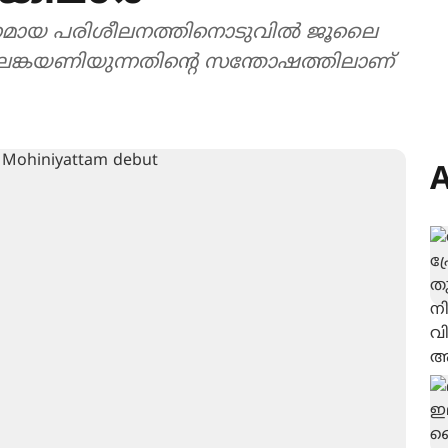
കഠിനമായ പരിശീലനത്തിനൊടുവിൽ ജൂലൈ
ലങ്കയണിയുന്നതിന്‍റെ സന്തോഷത്തിലാണ്
A