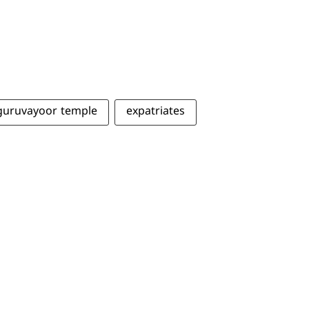
guruvayoor temple
expatriates