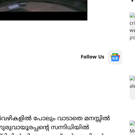
Follow Us
നൽവഴികളിൽ പോലും വാടാതെ മനസ്സിൽ
ഗുരുവായൂരപ്പന്‍റെ സന്നിധിയിൽ