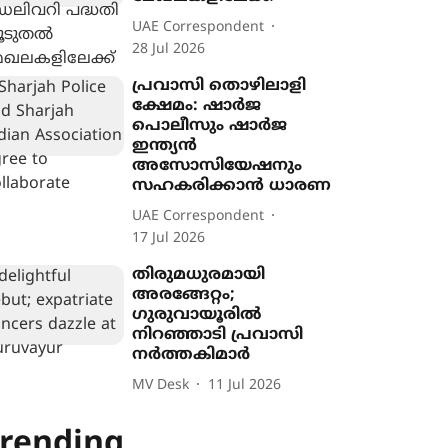
UAE Correspondent
28 Jul 2026
പ്രവാസി തൊഴിലാളി
ക്ഷേമം: ഷാർജ
പൊലീസും ഷാർജ
ഇന്ത്യൻ
അസോസിയേഷനും
സഹകരിക്കാൻ ധാരണ
UAE Correspondent
17 Jul 2026
തിരുമധുരമായി
അരങ്ങേറ്റം;
ഗുരുവായൂരിൽ
നിറഞ്ഞാടി പ്രവാസി
നർത്തകിമാർ
MV Desk
11 Jul 2026
rending