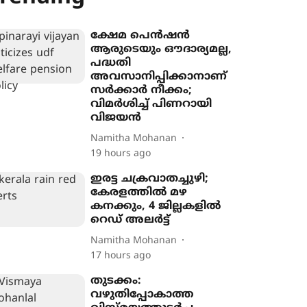
ക്ഷേമ പെൻഷൻ
ആരുടെയും ഔദാര്യമല്ല,
പദ്ധതി
അവസാനിപ്പിക്കാനാണ്
സർക്കാർ നീക്കം;
വിമർശിച്ച് പിണറായി
വിജയൻ
Namitha Mohanan
19 hours ago
ഇരട്ട ചക്രവാതച്ചുഴി;
കേരളത്തിൽ മഴ
കനക്കും, 4 ജില്ലകളിൽ
റെഡ് അലർട്ട്
Namitha Mohanan
17 hours ago
തുടക്കം:
വഴുതിപ്പോകാത്ത