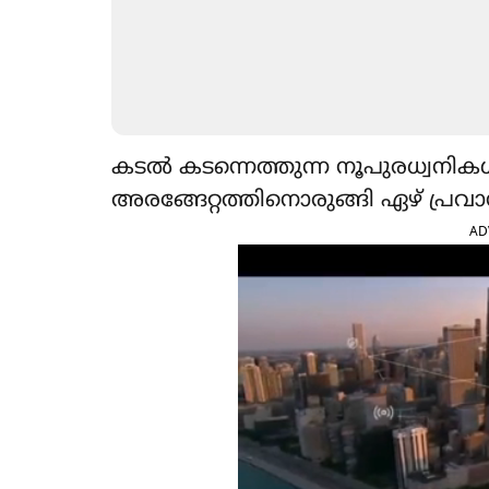
കടൽ കടന്നെത്തുന്ന നൂപുരധ്വനിക
അരങ്ങേറ്റത്തിനൊരുങ്ങി ഏഴ് പ്രവ
AD