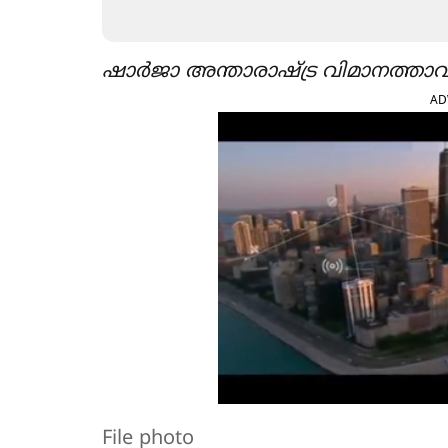
ഷാർജാ അന്താരാഷ്ട്ര വിമാനത്താവ
AD
File photo