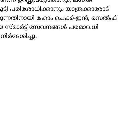
ന് ഉറപ്പുവരുത്താനും, ലഗേജ്
ി പരിശോധിക്കാനും യാത്രക്കാരോട്
മാക്കുന്നതിനായി ഹോം ചെക്ക്-ഇൻ, സെൽഫ്
സ്മാർട്ട് സേവനങ്ങൾ പരമാവധി
ിർദേശിച്ചു.