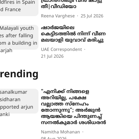
ഫ്രാൻസിലും വൻ കാട്ടു
തീ|വീഡിയോ
Reena Varghese
25 Jul 2026
ഷാർജയിലെ
കെട്ടിടത്തിൽ നിന്ന് വീണ
മലയാളി യുവാവ് മരിച്ചു
UAE Correspondent
21 Jul 2026
rending
"എനിക്ക് നിങ്ങളെ
അറിയില്ല, പക്ഷേ
വല്ലാത്ത സ്നേഹം
തോന്നുന്നു"; അർജുൻ
ആയങ്കിയെ പിന്തുണച്ച്
സനൽകുമാർ ശശിധരൻ
Namitha Mohanan