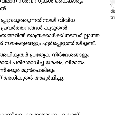
ം വിമാന സർവീസുകൾ കൈകാര്യം
തൽ.
്പുവരുത്തുന്നതിനായി വിവിധ
് പ്രവർത്തനങ്ങൾ കൂടുതൽ
 സമയങ്ങളിൽ യാത്രക്കാർക്ക് തടസമില്ലാത്ത
ര്യങ്ങളും ഏർപ്പെടുത്തിയിട്ടുണ്ട്.
 അധികൃതർ പ്രത്യേക നിർദേശങ്ങളും
യമായി പരിശോധിച്ച ശേഷം, വിമാനം
മണിക്കൂർ മുൻപെങ്കിലും
 അധികൃതർ അഭ്യർഥിച്ചു.