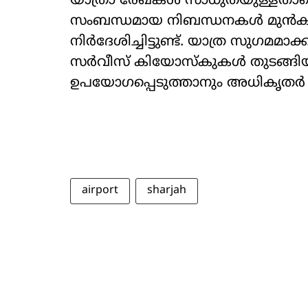
യാത്രാ രേഖകൾ സാധുതയുള്ളതാണെന്
സംബന്ധമായ നിബന്ധനകൾ മുൻകൂട്ട
നിർദേശിച്ചിട്ടുണ്ട്. യാത്ര സുഗമ
സർവീസ് കിയോസ്കുകൾ തുടങ്ങിയ 
ഉപയോഗപ്പെടുത്താനും അധികൃതർ ന
airport
sharjah