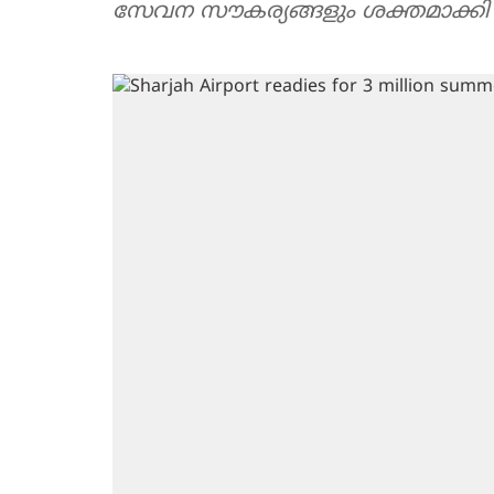
സേവന സൗകര്യങ്ങളും ശക്തമാക്കി