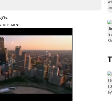
ളം.
VERTISEMENT
T