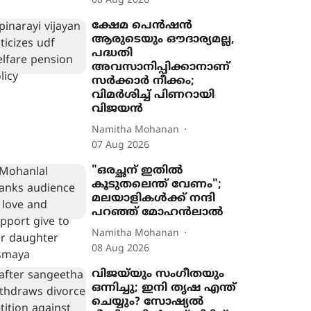
08 Aug 2026
ക്ഷേമ പെൻഷൻ
ആരുടെയും ഔദാര്യമല്ല,
പദ്ധതി
അവസാനിപ്പിക്കാനാണ്
സർക്കാർ നീക്കം;
വിമർശിച്ച് പിണറായി
വിജയൻ
Namitha Mohanan
07 Aug 2026
"ഒരച്ഛന് ഇതില്‍
കൂടുതലെന്ത് വേണം";
മലയാളികൾക്ക് നന്ദി
പറഞ്ഞ് മോഹന്‍ലാല്‍
Namitha Mohanan
08 Aug 2026
വിജയ്‌യും സംഗീതയും
ഒന്നിച്ചു; ഇനി തൃഷ എന്ത്
ചെയ്യും? സോഷ്യൽ