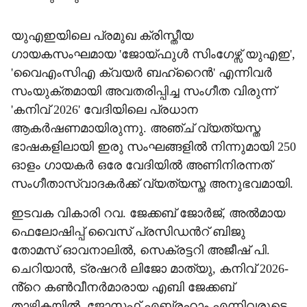
യുഎഇയിലെ പ്രമുഖ ക്രിസ്തീയ
ഗായകസംഘമായ 'ജോയ്ഫുൾ സിംഗേഴ്സ് യുഎഇ',
'വൈഎംസിഎ ക്വയർ ബഹ്റൈൻ' എന്നിവർ
സംയുക്തമായി അവതരിപ്പിച്ച സംഗീത വിരുന്ന്
'കനിവ് 2026' വേദിയിലെ പ്രധാന
ആകർഷണമായിരുന്നു. അഞ്ച് വ്യത്യസ്ത
ഭാഷകളിലായി ഇരു സംഘങ്ങളിൽ നിന്നുമായി 250
ഓളം ഗായകർ ഒരേ വേദിയിൽ അണിനിരന്നത്
സംഗീതാസ്വാദകർക്ക് വ്യത്യസ്ത അനുഭവമായി.
ഇടവക വികാരി റവ. ജേക്കബ് ജോർജ്, അൽമായ
ഫെലോഷിപ്പ് വൈസ് പ്രസിഡന്‍റ് ബിജു
തോമസ് ഓവനാലിൽ, സെക്രട്ടറി അജീഷ് പി.
ചെറിയാൻ, ട്രഷറർ ലിജോ മാത്യു, കനിവ് 2026-
ൻ്റെ കൺവീനർമാരായ എബി ജേക്കബ്
താഴികയിൽ, ജോസഫ് എബ്രഹാം എന്നിവരുടെ