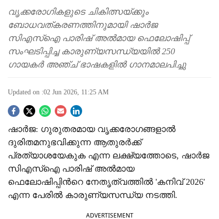
വൃക്കരോഗികളുടെ ചികിത്സയ്ക്കും
ബോധവത്കരണത്തിനുമായി ഷാർജ
സിഎസ്ഐ പാരിഷ് അൽമായ ഫെലോഷിപ്പ്
സംഘടിപ്പിച്ച കാരുണ്യസന്ധ്യയിൽ 250
ഗായകർ അഞ്ച് ഭാഷകളിൽ ഗാനമാലപിച്ചു
Updated on :
02 Jun 2026, 11:25 AM
S
ഷാർജ: ഗുരുതരമായ വൃക്കരോഗങ്ങളാൽ
o
ദുരിതമനുഭവിക്കുന്ന ആതുരർക്ക്
c
പ്രത്യാശയേകുക എന്ന ലക്ഷ്യത്തോടെ, ഷാർജ
സിഎസ്ഐ പാരിഷ് അൽമായ
i
ഫെലോഷിപ്പിന്‍റെ നേതൃത്വത്തിൽ 'കനിവ് 2026'
a
എന്ന പേരിൽ കാരുണ്യസന്ധ്യ നടത്തി.
l
ADVERTISEMENT