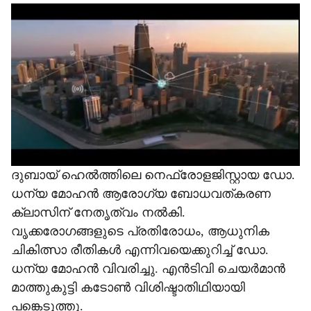
s
h
a
r
e
ദുബായ് ഹെൽത്തിലെ നെഫ്രോളജിസ്റ്റായ ഡോ.
ധന്യ മോഹൻ ആരോഗ്യ ബോധവത്കരണ
ക്ലാസിന് നേതൃത്വം നൽകി.
വൃക്കരോഗങ്ങളുടെ പ്രതിരോധം, ആധുനിക
ചികിത്സാ രീതികൾ എന്നിവയെക്കുറിച്ച് ഡോ.
ധന്യ മോഹൻ വിവരിച്ചു. എൻടിവി ചെയർമാൻ
മാത്തുകുട്ടി കടോൺ വിശിഷ്ടാതിഥിയായി
പങ്കെടുത്തു.