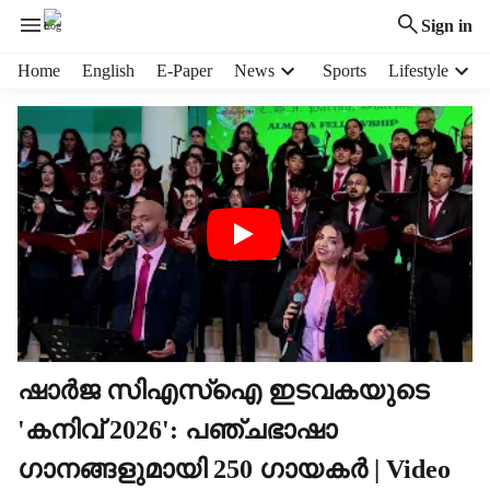
Sign in
H
Home
English
E-Paper
News
Sports
Lifestyle
e
a
d
e
r
m
e
n
u
i
t
e
m
ഷാർജ സിഎസ്ഐ ഇടവകയുടെ
s
'കനിവ് 2026': പഞ്ചഭാഷാ
ഗാനങ്ങളുമായി 250 ഗായകർ | Video