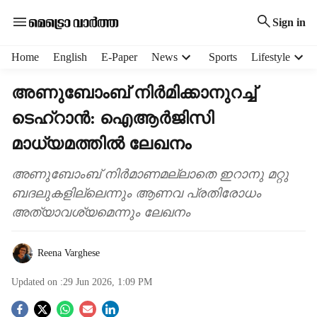
Sign in
H
Home
English
E-Paper
News
Sports
Lifestyle
e
a
അണുബോംബ് നിർമിക്കാനുറച്ച്
d
ടെഹ്റാൻ: ഐആർജിസി
e
r
മാധ്യമത്തിൽ ലേഖനം
m
e
അണുബോംബ് നിർമാണമല്ലാതെ ഇറാനു മറ്റു
n
ബദലുകളില്ലെന്നും ആണവ പ്രതിരോധം
u
i
അത്യാവശ്യമെന്നും ലേഖനം
t
e
Reena Varghese
m
s
Updated on :
29 Jun 2026, 1:09 PM
S