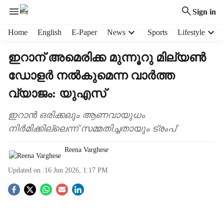
Sign in
H
Home
English
E-Paper
News
Sports
Lifestyle
e
a
ഇറാന് അമെരിക്ക മുന്നൂറു മില്യൺ
d
ഡോളർ നൽകുമെന്ന വാർത്ത
e
r
വ്യാജം: യുഎസ്
m
e
ഇറാൻ ഒരിക്കലും ആണവായുധം
n
നിർമിക്കില്ലെന്ന് സമ്മതിച്ചതായും ട്രംപ്
u
i
Reena Varghese
t
e
Updated on :
16 Jun 2026, 1:17 PM
m
s
S
o