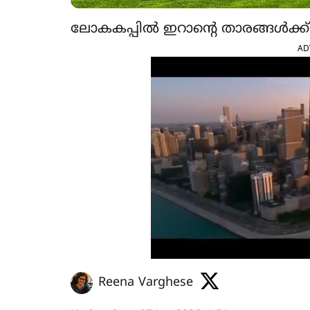
ലോകകപ്പിൽ ഇറാന്‍റെ താരങ്ങൾക്ക
AD
Reena Varghese