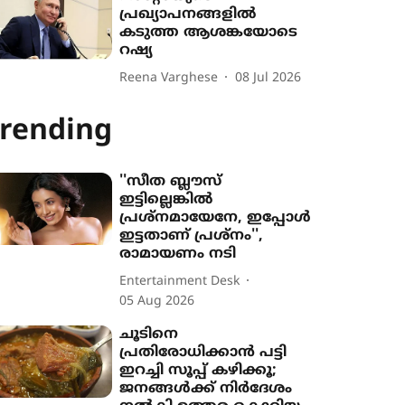
പ്രഖ്യാപനങ്ങളിൽ
കടുത്ത ആശങ്കയോടെ
റഷ്യ
Reena Varghese
08 Jul 2026
rending
''സീത ബ്ലൗസ്
ഇട്ടില്ലെങ്കിൽ
പ്രശ്നമായേനേ, ഇപ്പോൾ
ഇട്ടതാണ് പ്രശ്നം'',
രാമായണം നടി
Entertainment Desk
05 Aug 2026
ചൂടിനെ
പ്രതിരോധിക്കാൻ പട്ടി
ഇറച്ചി സൂപ്പ് കഴിക്കൂ;
ജനങ്ങൾക്ക് നിർദേശം