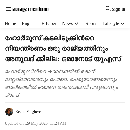
Sign in
H
Home
English
E-Paper
News
Sports
Lifestyle
e
a
ഹോർമൂസ് കടലിടുക്കിന്‍റെ
d
നിയന്ത്രണം ഒരു രാജ്യത്തിനും
e
r
അനുവദിക്കില്ല: ഒമാനോട് യുഎസ്
m
e
ഹോർമൂസിന്‍റെ കാര്യത്തിൽ ഒമാൻ
n
മറ്റെല്ലാവരെയും പോലെ പെരുമാറണമെന്നും
u
i
അല്ലെങ്കിൽ ഒമാനെ തകർക്കേണ്ടി വരുമെന്നും
t
ട്രംപ്
e
m
s
Reena Varghese
Updated on :
29 May 2026, 11:24 AM