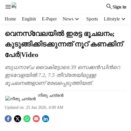
Sign in
H
Home
English
E-Paper
News
Sports
Lifestyle
e
a
വെനസ്വേലയിൽ ഇരട്ട ഭൂചലനം;
d
കുടുങ്ങിക്കിടക്കുന്നത് നൂറ് കണക്കിന്
e
r
പേർ|Video
m
e
ബുധനാഴ്ച വൈകിട്ടോടെ 39 സെക്കൻഡിന്‍റെ
n
ഇടവേളയിൽ 7.2, 7.5 തീവ്രതയിലുള്ള
u
i
ഭൂചലനങ്ങളാണ് രേഖപ്പെടുത്തിയത്.
t
e
നീതു ചന്ദ്രൻ
m
s
Updated on :
25 Jun 2026, 4:00 AM
S