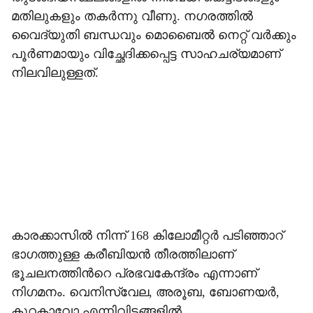
മതിലുകളും തകർന്നു വീണു. നഗരത്തിൽ
വൈദ്യുതി ബന്ധവും മൊബൈൽ നെറ്റ് വർക്കും
പൂർണമായും വിച്ഛേദിക്കപ്പെട്ട സാഹചര്യമാണ്
നിലവിലുള്ളത്.
കാരക്കാസിൽ നിന്ന് 168 കിലോമീറ്റർ പടിഞ്ഞാറ്
ഭാഗത്തുള്ള കരീബിയൻ തീരത്തിലാണ്
ഭൂചലനത്തിന്‍റെ പ്രഭവകേന്ദ്രം എന്നാണ്
നിഗമനം. വെനിസ്വേല, അരൂബ, ബോണയർ,
കുറകാവോ എന്നിവിടങ്ങളിൽ