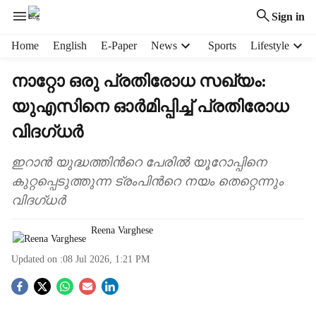
Sign in
H
Home
English
E-Paper
News
Sports
Lifestyle
e
a
നാറ്റോ ഒരു പ്രതിരോധ സഖ്യം:
d
യുഎസിനെ ഓർമിപ്പിച്ച് പ്രതിരോധ
e
r
വിദഗ്ധർ
m
e
ഇറാൻ യുദ്ധത്തിന്‍റെ പേരിൽ യൂറോപ്പിനെ
n
കുറ്റപ്പെടുത്തുന്ന ട്രംപിന്‍റെ നയം തെറ്റെന്നും
u
i
വിദഗ്ധർ
t
e
Reena Varghese
m
s
Updated on :
08 Jul 2026, 1:21 PM
S