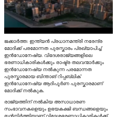
ജക്കാർത്ത: ഇന്ത്യൻ പ്രധാനമന്ത്രി നരേന്ദ്ര
മോദിക്ക് പരമോന്നത പുരസ്കാരം പ്രഖ്യാപിച്ച്
ഇൻഡോനേഷ്യ. വിദേശരാജ്യങ്ങളിലെ
ഭരണാധികാരികൾക്കും രാഷ്ട്ര തലവന്മാർക്കും
ഇൻഡോനേഷ്യ നൽകുന്ന പരമോന്നത
പുരസ്കാരമായ ബിന്താങ് റിപ്പബ്ലിക്
ഇൻഡോനേഷ്യ ആദിപൂർണ പുരസ്കാരമാണ്
മോദിക്ക് നൽകുക.
രാജ്യത്തിന് നൽകിയ അസാധാരണ
സംഭാവനകളെയും ഉഭയക‍ക്ഷി ബന്ധങ്ങളെയും
മുൻനിർത്തിയാണ് വിദേശഭരണാധികാരികൾക്ക്