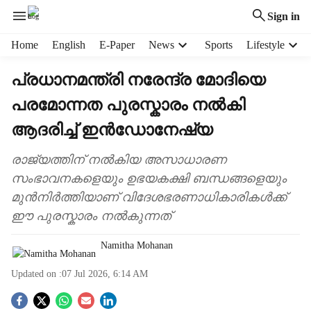
Sign in
H
Home
English
E-Paper
News
Sports
Lifestyle
e
a
പ്രധാനമന്ത്രി നരേന്ദ്ര മോദിയെ
d
പരമോന്നത പുരസ്കാരം നൽകി
e
r
ആദരിച്ച് ഇൻഡോനേഷ്യ
m
e
രാജ്യത്തിന് നൽകിയ അസാധാരണ
n
സംഭാവനകളെയും ഉഭയക‍ക്ഷി ബന്ധങ്ങളെയും
u
i
മുൻനിർത്തിയാണ് വിദേശഭരണാധികാരികൾക്ക്
t
ഈ പുരസ്കാരം നൽകുന്നത്
e
m
Namitha Mohanan
s
Updated on :
07 Jul 2026, 6:14 AM
S