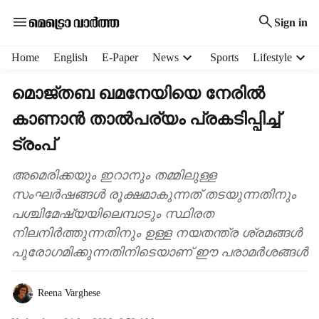
Sign in
H
Home
English
E-Paper
News
Sports
Lifestyle
e
a
മൊജ്തബ ഖമനേയിയെ നേരിൽ
d
കാണാൻ താൽപര്യം പ്രകടിപ്പിച്ച്
e
r
ട്രംപ്
m
e
അമെരിക്കയും ഇറാനും തമ്മിലുള്ള
n
സംഘർഷങ്ങൾ രൂക്ഷമാകുന്നത് തടയുന്നതിനും
u
i
പശ്ചിമേഷ്യയിലെമ്പാടും സ്ഥിരത
t
നിലനിർത്തുന്നതിനും ഉള്ള നയതന്ത്ര ശ്രമങ്ങൾ
e
പുരോഗമിക്കുന്നതിനിടെയാണ് ഈ പരാമർശങ്ങൾ
m
s
Reena Varghese