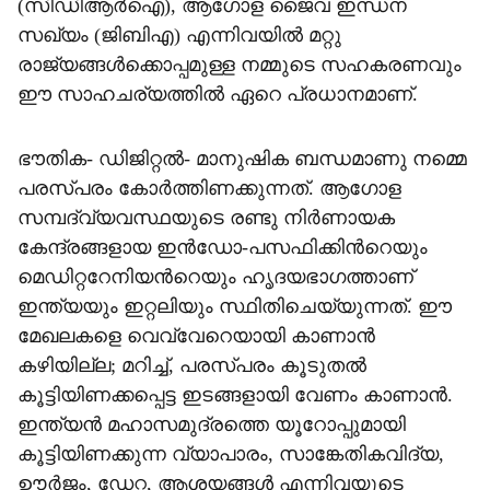
(സിഡിആർഐ), ആഗോള ജൈവ ഇന്ധന
സഖ്യം (ജിബിഎ) എന്നിവയിൽ മറ്റു
രാജ്യങ്ങൾക്കൊപ്പമുള്ള നമ്മുടെ സഹകരണവും
ഈ സാഹചര്യത്തിൽ ഏറെ പ്രധാനമാണ്.
ഭൗതിക- ഡിജിറ്റൽ- മാനുഷിക ബന്ധമാണു നമ്മെ
പരസ്പരം കോർത്തിണക്കുന്നത്. ആഗോള
സമ്പദ്‌വ്യവസ്ഥയുടെ രണ്ടു നിർണായക
കേന്ദ്രങ്ങളായ ഇൻഡോ-പസഫിക്കിന്‍റെയും
മെഡിറ്ററേനിയന്‍റെയും ഹൃദയഭാഗത്താണ്
ഇന്ത്യയും ഇറ്റലിയും സ്ഥിതിചെയ്യുന്നത്. ഈ
മേഖലകളെ വെവ്വേറെയായി കാണാൻ
കഴിയില്ല; മറിച്ച്, പരസ്പരം കൂടുതൽ
കൂട്ടിയിണക്കപ്പെട്ട ഇടങ്ങളായി വേണം കാണാൻ.
ഇന്ത്യൻ മഹാസമുദ്രത്തെ യൂറോപ്പുമായി
കൂട്ടിയിണക്കുന്ന വ്യാപാരം, സാങ്കേതികവിദ്യ,
ഊർജം, ഡേറ്റ, ആശയങ്ങൾ എന്നിവയുടെ