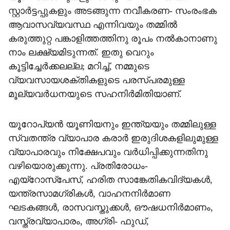
സ്റ്റാർട്ടപ്പുകളും അടങ്ങുന്ന നവീകരണ- സംരംഭക
ആവാസവ്യവസ്ഥ എന്നിവയും തമ്മിൽ
കരുത്തുറ്റ പങ്കാളിത്തത്തിനു രൂപം നൽകാനാണു
നാം ലക്ഷ്യമിടുന്നത്. ഇതു വെറും
കൂട്ടിച്ചേർക്കലല്ല; മറിച്ച്, നമ്മുടെ
വ്യവസായശക്തികളുടെ പരസ്പരമുള്ള
മൂല്യവർധനയുടെ സഹനിർമിതിയാണ്.
യൂറോപ്യൻ യൂണിയനും ഇന്ത്യയും തമ്മിലുള്ള
സ്വതന്ത്ര വ്യാപാര കരാർ ഇരുദിശകളിലുമുള്ള
വ്യാപാരവും നിക്ഷേപവും വർധിപ്പിക്കുന്നതിനു
വഴിയൊരുക്കുന്നു. പ്രതിരോധം-
എയ്‌റോസ്പേസ്, ഹരിത സാങ്കേതികവിദ്യകൾ,
യന്ത്രസാമഗ്രികൾ, വാഹനനിർമാണ
ഘടകങ്ങൾ, രാസവസ്തുക്കൾ, ഔഷധനിർമാണം,
വസ്ത്രവ്യാപാരം, അഗ്രി- ഫുഡ്,