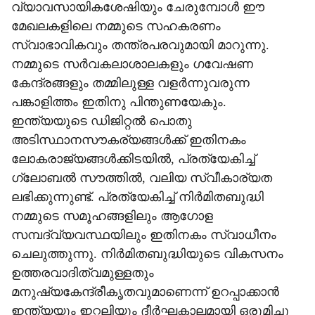
വ്യാവസായികശേഷിയും ചേരുമ്പോൾ ഈ
മേഖലകളിലെ നമ്മുടെ സഹകരണം
സ്വാഭാവികവും തന്ത്രപരവുമായി മാറുന്നു.
നമ്മുടെ സർവകലാശാലകളും ഗവേഷണ
കേന്ദ്രങ്ങളും തമ്മിലുള്ള വളർന്നുവരുന്ന
പങ്കാളിത്തം ഇതിനു പിന്തുണയേകും.
ഇന്ത്യയുടെ ഡിജിറ്റൽ പൊതു
അടിസ്ഥാനസൗകര്യങ്ങൾക്ക് ഇതിനകം
ലോകരാജ്യങ്ങൾക്കിടയിൽ, പ്രത്യേകിച്ച്
ഗ്ലോബൽ സൗത്തിൽ, വലിയ സ്വീകാര്യത
ലഭിക്കുന്നുണ്ട്. പ്രത്യേകിച്ച് നിർമിതബുദ്ധി
നമ്മുടെ സമൂഹങ്ങളിലും ആഗോള
സമ്പദ്‌വ്യവസ്ഥയിലും ഇതിനകം സ്വാധീനം
ചെലുത്തുന്നു. നിർമിതബുദ്ധിയുടെ വികസനം
ഉത്തരവാദിത്വമുള്ളതും
മനുഷ്യകേന്ദ്രീകൃതവുമാണെന്ന് ഉറപ്പാക്കാൻ
ഇന്ത്യയും ഇറ്റലിയും ദീർഘകാലമായി ഒരുമിച്ചു