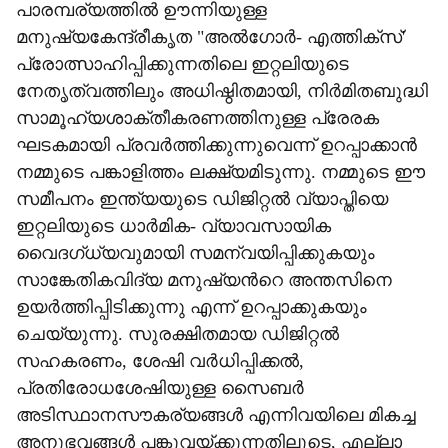
പാരമ്പര്യത്തിൽ ഊന്നിയുള്ള
മനുഷ്യകേന്ദ്രീകൃത "അൽഗോർ- എത്തിക്സ്'
പ്രോത്സാഹിപ്പിക്കുന്നതിലെ ഇറ്റലിയുടെ
നേതൃത്വത്തിലും അധിഷ്ഠിതമായി, നിർമിതബുദ്ധി
സാമൂഹ്യശാക്തീകരണത്തിനുള്ള പ്രേരക
ഘടകമായി പ്രവർത്തിക്കുന്നുവെന്ന് ഉറപ്പാക്കാൻ
നമ്മുടെ പങ്കാളിത്തം ലക്ഷ്യമിടുന്നു. നമ്മുടെ ഈ
സമീപനം ഇന്ത്യയുടെ ഡിജിറ്റൽ വ്യാപ്തിയെ
ഇറ്റലിയുടെ ധാർമിക- വ്യാവസായിക
വൈദഗ്ധ്യവുമായി സമന്വയിപ്പിക്കുകയും
സാങ്കേതികവിദ്യ മനുഷ്യന്‍റെ അന്തസിനെ
ഉയർത്തിപ്പിടിക്കുന്നു എന്ന് ഉറപ്പാക്കുകയും
ചെയ്യുന്നു. സുരക്ഷിതമായ ഡിജിറ്റൽ
സഹകരണം, ശേഷി വർധിപ്പിക്കൽ,
പ്രതിരോധശേഷിയുള്ള സൈബർ
അടിസ്ഥാനസൗകര്യങ്ങൾ എന്നിവയിലെ മികച്ച
അനുഭവങ്ങൾ പങ്കുവയ്ക്കുന്നതിലൂടെ, എല്ലാ