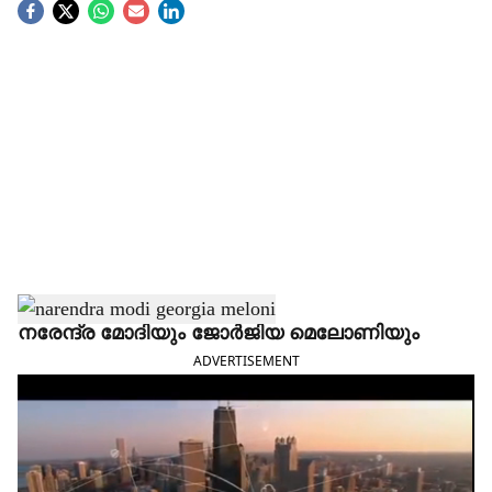
S
o
c
i
a
l
s
h
നരേന്ദ്ര മോദിയും ജോർജിയ മെലോണിയും
ADVERTISEMENT
a
r
e