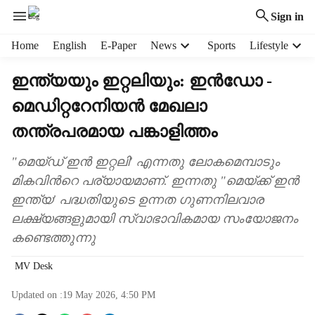
Sign in
H
Home
English
E-Paper
News
Sports
Lifestyle
e
a
ഇന്ത്യയും ഇറ്റലിയും: ഇൻഡോ -
d
മെഡിറ്ററേനിയൻ മേഖലാ
e
r
തന്ത്രപരമായ പങ്കാളിത്തം
m
e
"മെയ്ഡ് ഇൻ ഇറ്റലി' എന്നതു ലോകമെമ്പാടും
n
മികവിന്‍റെ പര്യായമാണ്. ഇന്നതു "മെയ്ക്ക് ഇൻ
u
i
ഇന്ത്യ' പദ്ധതിയുടെ ഉന്നത ഗുണനിലവാര
t
ലക്ഷ്യങ്ങളുമായി സ്വാഭാവികമായ സംയോജനം
e
കണ്ടെത്തുന്നു
m
s
MV Desk
Updated on :
19 May 2026, 4:50 PM