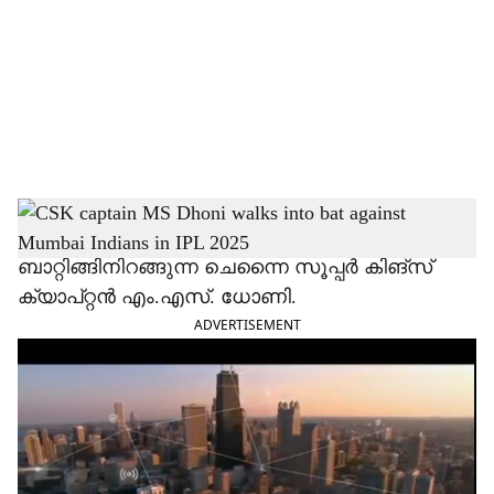
c
i
a
l
s
h
മുംബൈ ഇന്ത്യൻസിനെതിരേ
ബാറ്റിങ്ങിനിറങ്ങുന്ന ചെന്നൈ സൂപ്പർ കിങ്സ്
a
ക്യാപ്റ്റൻ എം.എസ്. ധോണി.
r
ADVERTISEMENT
e