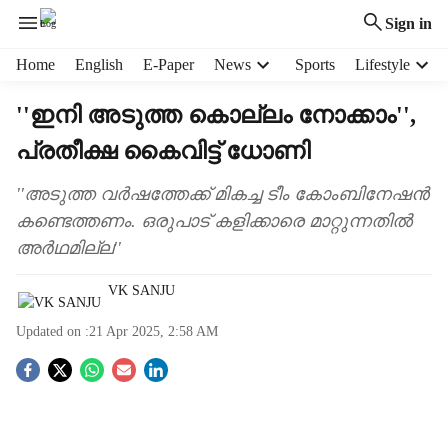
Sign in
H
Home
English
E-Paper
News
Sports
Lifestyle
e
a
''ഇനി അടുത്ത കൊല്ലം നോക്കാം'',
d
പ്രതീക്ഷ കൈവിട്ട് ധോണി
e
r
m
''അടുത്ത വർഷത്തേക്ക് മികച്ച ടീം കോംബിനേഷൻ
e
കണ്ടെത്തണം. ഒരുപാട് കളിക്കാരെ മാറ്റുന്നതിൽ
n
അർഥമില്ല''
u
i
VK SANJU
t
e
Updated on :
21 Apr 2025, 2:58 AM
m
s
S
o