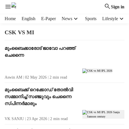
Sign in
H
Home
English
E-Paper
News
Sports
Lifestyle
e
a
CSK VS MI
d
e
T
മുംബൈക്കാരോട് ജാവോ പറഞ്ഞ്
r
a
ചെന്നൈ
m
g
e
R
n
e
u
Aswin AM
02 May 2026
2
min read
s
i
u
t
മുംബൈക്ക് റെക്കോഡ് തോൽവി
l
e
സമ്മാനിച്ച് സഞ്ജുവും ചെന്നൈ
t
m
സ്പിന്നർമാരും
s
s
VK SANJU
23 Apr 2026
2
min read