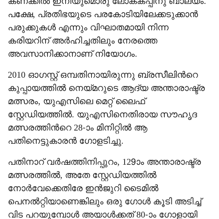
കണക്കിൽ ഇനിയുമൊരു ലോകകപ്പിനു ബാല്യം.
പക്ഷേ, പ്രതിഭയുടെ പരകോടിയിലേക്കടുക്കാൻ
പരുക്കുകൾ എന്നും വിഘാതമായി നിന്ന
കരിയറിന് അർഹിച്ചതിലും നേരത്തെ
അവസാനിക്കാനാണ് നിയോഗം.
2010 ഓഗസ്റ്റ് ഒമ്പതിനായിരുന്നു ബ്രസീലിന്‍റെ
കുപ്പായത്തിൽ നെയ്മറുടെ ആദ്യ അന്താരാഷ്ട്ര
മത്സരം, യുഎസിലെ മെറ്റ് ലൈഫ്
സ്റ്റേഡിയത്തിൽ. യുഎസിനെതിരായ സൗഹൃദ
മത്സരത്തിന്‍റെ 28-ാം മിനിറ്റിൽ ആ
പതിനെട്ടുകാരൻ ഗോളടിച്ചു.
പതിനാറ് വർഷത്തിനിപ്പുറം, 129ാം അന്താരാഷ്ട്ര
മത്സരത്തിൽ, അതേ സ്റ്റേഡിയത്തിൽ
നോർവേക്കെതിരേ ഇൻജുറി ടൈമിൽ
പെനൽറ്റിയാണെങ്കിലും ഒരു ഗോൾ കൂടി അടിച്ച്
വിട പറയുമ്പോൾ അയാൾക്കത് 80-ാം ഗോളായി