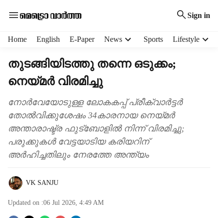
Sign in
H
Home
English
E-Paper
News
Sports
Lifestyle
e
a
തുടങ്ങിയിടത്തു തന്നെ ഒടുക്കം;
d
നെയ്മർ വിരമിച്ചു
e
r
m
നോർവേയോടുള്ള ലോകകപ്പ് പ്രീക്വാർട്ടർ
e
തോൽവിക്കുശേഷം 34കാരനായ നെയ്മർ
n
അന്താരാഷ്ട്ര ഫുട്ബോളിൽ നിന്ന് വിരമിച്ചു;
u
പരുക്കുകൾ വേട്ടയാടിയ കരിയറിന്
i
അർഹിച്ചതിലും നേരത്തേ അന്ത്യം
t
e
m
VK SANJU
s
Updated on :
06 Jul 2026, 4:49 AM