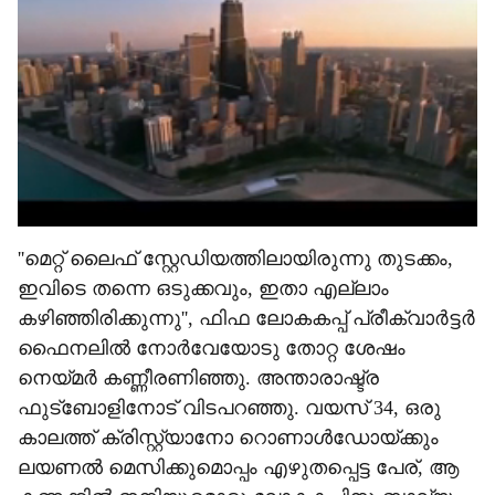
''മെറ്റ് ലൈഫ് സ്റ്റേഡിയത്തിലായിരുന്നു തുടക്കം,
ഇവിടെ തന്നെ ഒടുക്കവും, ഇതാ എല്ലാം
കഴിഞ്ഞിരിക്കുന്നു'', ഫിഫ ലോകകപ്പ് പ്രീക്വാർട്ടർ
ഫൈനലിൽ നോർവേയോടു തോറ്റ ശേഷം
നെയ്മർ കണ്ണീരണിഞ്ഞു. അന്താരാഷ്ട്ര
ഫുട്ബോളിനോട് വിടപറഞ്ഞു. വയസ് 34, ഒരു
കാലത്ത് ക്രിസ്റ്റ്യാനോ റൊണാൾഡോയ്ക്കും
ലയണൽ മെസിക്കുമൊപ്പം എഴുതപ്പെട്ട പേര്, ആ