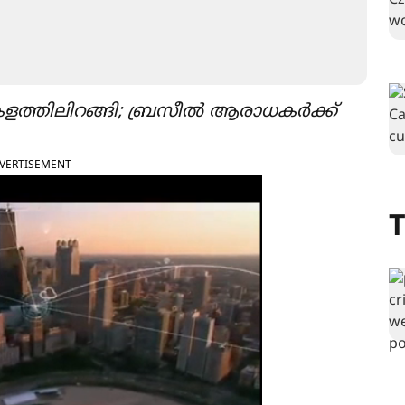
ളത്തിലിറങ്ങി; ബ്രസീൽ ആരാധകർക്ക്
VERTISEMENT
T