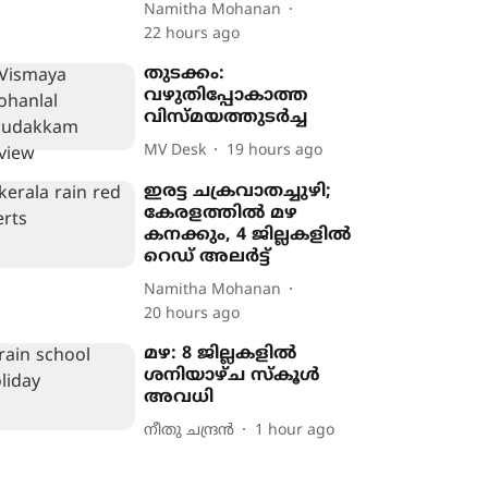
Namitha Mohanan
22 hours ago
തുടക്കം:
വഴുതിപ്പോകാത്ത
വിസ്മയത്തുടർച്ച
MV Desk
19 hours ago
ഇരട്ട ചക്രവാതച്ചുഴി;
കേരളത്തിൽ മഴ
കനക്കും, 4 ജില്ലകളിൽ
റെഡ് അലർട്ട്
Namitha Mohanan
20 hours ago
മഴ: 8 ജില്ലകളിൽ
ശനിയാഴ്ച സ്കൂൾ
അവധി
നീതു ചന്ദ്രൻ
1 hour ago