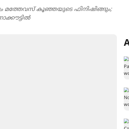
ളും മത്തേവസ് കൂഞ്ഞയുടെ ഫിനിഷിങ്ങും;
ോക്കൗട്ടിൽ
A