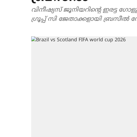
വിനീഷ്യസ് ജൂനിയറിന്‍റെ ഇരട്ട ഗോ
ഗ്രൂപ്പ് സി ജേതാക്കളായി ബ്രസീൽ ന