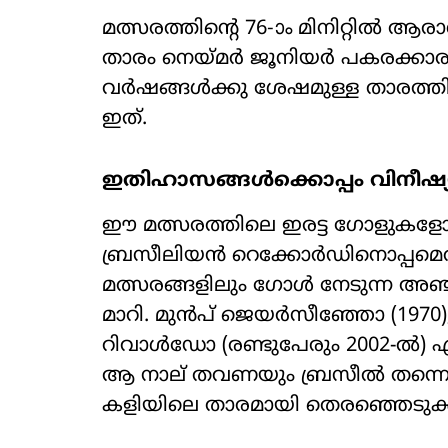
മത്സരത്തിന്‍റെ 76-ാം മിനിറ്റിൽ
താരം നെയ്മർ ജൂനിയർ പകരക്കാരനായ
വർഷങ്ങൾക്കു ശേഷമുള്ള താരത്തിന്‍
ഇത്.
ഇതിഹാസങ്ങൾക്കൊപ്പം വിനീഷ്യ
ഈ മത്സരത്തിലെ ഇരട്ട ഗോളുകളോട
ബ്രസീലിയൻ റെക്കോർഡിനൊപ്പമെത്തി. 
മത്സരങ്ങളിലും ഗോൾ നേടുന്ന അഞ
മാറി. മുൻപ് ജെയർസീഞ്ഞോ (197
റിവാൾഡോ (രണ്ടുപേരും 2002-ൽ) എന
ആ നാല് തവണയും ബ്രസീൽ തന്നെയാ
കളിയിലെ താരമായി തെരഞ്ഞെടുക്കപ്