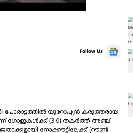
Follow Us
 സി പോരാട്ടത്തിൽ യൂറോപ്യൻ കരുത്തരായ
്ന് ഗോളുകൾക്ക് (3-0) തകർത്ത് അഞ്ച്
 ജേതാക്കളായി നോക്കൗട്ടിലേക്ക് (റൗണ്ട്