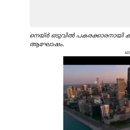
നെയ്ർ ഒടുവിൽ പകരക്കാരനായി ക
ആഘോഷം.
AD