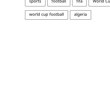
sports
football
fifa
World C
world cup football
algeria