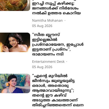
ഇറച്ചി സൂപ്പ് കഴിക്കൂ;
ജനങ്ങൾക്ക് നിർദേശം
നൽകി ഉത്തര കൊറിയ
Namitha Mohanan
05 Aug 2026
''സീത ബ്ലൗസ്
ഇട്ടില്ലെങ്കിൽ
പ്രശ്നമായേനേ, ഇപ്പോൾ
ഇട്ടതാണ് പ്രശ്നം'',
രാമായണം നടി
Entertainment Desk
05 Aug 2026
"എന്‍റെ മുറിയിൽ
ജീൻസും ജുബ്ബയുമിട്ട
ഒരാൾ, അതൊരു
ആത്മാവായിരുന്നു";
തന്‍റെ ഈ കഴിവ്
അടുത്ത കാലത്താണ്
തിരിച്ചറിഞ്ഞതെന്ന് ലെന