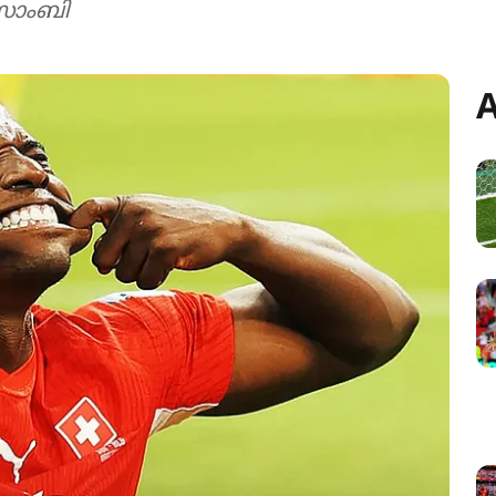
ൻസാംബി
A