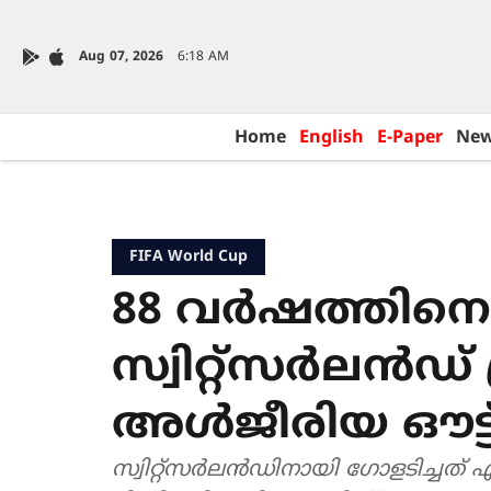
Aug 07, 2026
6:18 AM
Home
English
E-Paper
Ne
FIFA World Cup
88 വർഷത്തിന
സ്വിറ്റ്സർലൻഡ് പ
അൾജീരിയ ഔട്ട
സ്വിറ്റ്സർലൻഡിനായി ഗോളടിച്