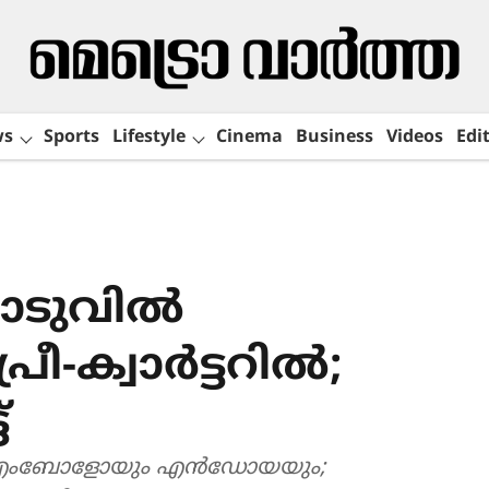
ws
Sports
Lifestyle
Cinema
Business
Videos
Edit
ൊടുവിൽ
്രീ-ക്വാർട്ടറിൽ;
്
ചത് എംബോളോയും എൻഡോയയും;