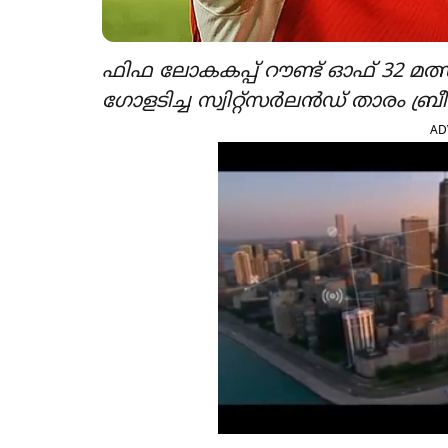
ഫിഫ ലോകകപ്പ് റൗണ്ട് ഓഫ് 32 മ
ഗോളടിച്ച സ്വിറ്റ്സർലൻഡ് താ
AD