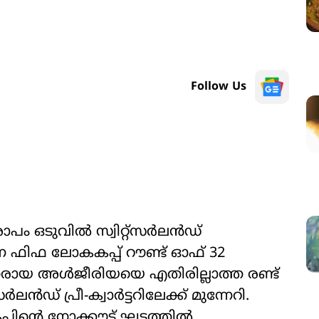
Follow Us
ാപം ഒടുവിൽ സ്വിറ്റ്സർലൻഡ്
 ഫിഫ ലോകകപ്പ് റൗണ്ട് ഓഫ് 32
തരായ അൾജീരിയയെ എതിരില്ലാത്ത രണ്ട്
ലൻഡ് പ്രീ-ക്വാർട്ടറിലേക്ക് മുന്നേറി.
്‍റെ നോക്കൗട്ട് ഘട്ടത്തിൽ