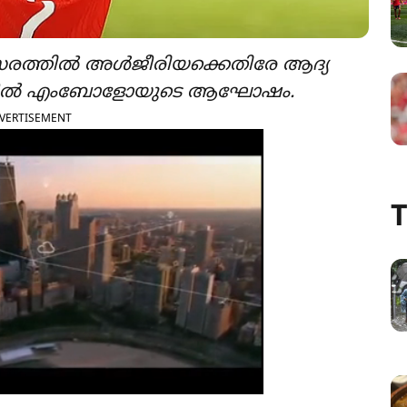
ത്സരത്തിൽ അൾജീരിയക്കെതിരേ ആദ്യ
രം ബ്രീൽ എംബോളോയുടെ ആഘോഷം.
VERTISEMENT
T