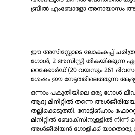
വിങ്ങിലൂടെ മിന്നൽ വേഗത്തിൽ ക
ബ്രീൽ എംബോളോ അനായാസം അൾജ
ഈ അസിസ്റ്റോടെ ലോകകപ്പ് ചരിത
ഗോൾ, 2 അസിസ്റ്റ്) തികയ്ക്കുന്ന ഏ
റെക്കോർഡ് (20 വയസും 261 ദിവസവു
ശേഷം ഈ നേട്ടത്തിലെത്തുന്ന ആദ്
ഒന്നാം പകുതിയിലെ ഒരു ഗോൾ ലീഡി
ആദ്യ മിനിറ്റിൽ തന്നെ അൾജീരിയയു
തല്ലിക്കെടുത്തി. നോട്ടിങ്ഹാം ഫോ
മിനിറ്റിൽ ബോക്സിനുള്ളിൽ നിന്ന് 
അൾജീരിയൻ ഗോളിക്ക് യാതൊര