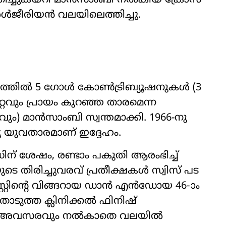
ുതിച്ചുകയറി മാൻസാംബി നൽകിയ ക്രോസ്
ീരിയൻ വലയിലെത്തിച്ചു.
്രത്തിൽ 5 ഗോൾ കോൺട്രിബ്യൂഷനുകൾ (3
റ്റവും പ്രായം കുറഞ്ഞ താരമെന്ന
ം) മാൻസാംബി സ്വന്തമാക്കി. 1966-നു
യ യുവതാരമാണ് ഇദ്ദേഹം.
ന് ശേഷം, രണ്ടാം പകുതി ആരംഭിച്ച്
ടെ തിരിച്ചുവരവ് പ്രതീക്ഷകൾ സ്വിസ് പട
റസ്റ്റിന്‍റെ വിങ്ങറായ ഡാൻ എൻഡോയ 46-ാം
തൊടുത്ത ക്ലിനിക്കൽ ഫിനിഷ്
ു അവസരവും നൽകാതെ വലയിൽ