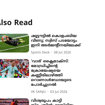
lso Read
ഷൂട്ടൗട്ടിൽ കൊളംബിയ
വീണു; സ്വിസ് പടയോട്ടം
ഇനി അർജന്‍റീനയിലേക്ക്
Sports Desk
08 Jul 2026
'വാർ' ക്ലൈമാക്സ്:
മോഡ്രിച്ചിന്‍റെ
ക്രോയേഷ്യയെ
കണ്ണീരിലാഴ്ത്തി
റൊണാൾഡോയുടെ
പോർച്ചുഗൽ
VK SANJU
03 Jul 2026
വിശ്വരൂപം കാട്ടി