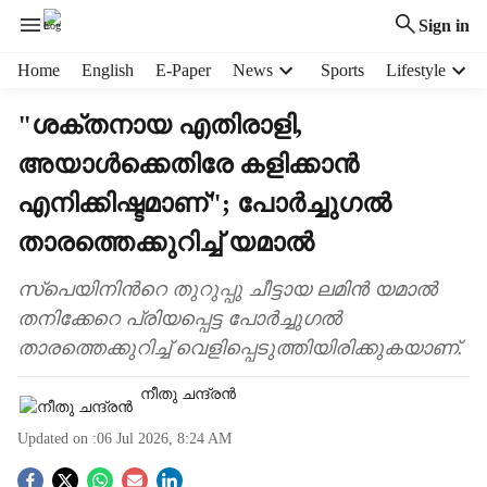
Sign in
H
Home
English
E-Paper
News
Sports
Lifestyle
e
a
"ശക്തനായ എതിരാളി,
d
അയാൾക്കെതിരേ കളിക്കാൻ
e
r
എനിക്കിഷ്ടമാണ്"; പോർച്ചുഗൽ
m
e
താരത്തെക്കുറിച്ച് യമാൽ
n
u
സ്പെയിനിന്‍റെ തുറുപ്പു ചീട്ടായ ലമിൻ യമാൽ
i
തനിക്കേറെ പ്രിയപ്പെട്ട പോർച്ചുഗൽ
t
താരത്തെക്കുറിച്ച് വെളിപ്പെടുത്തിയിരിക്കുകയാണ്.
e
m
നീതു ചന്ദ്രൻ
s
Updated on :
06 Jul 2026, 8:24 AM