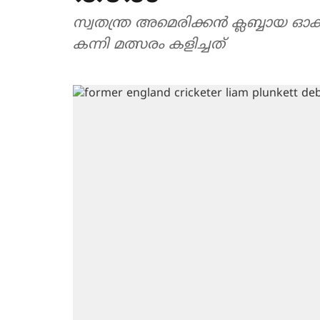
സ്വതന്ത്ര അമെരിക്കൻ ക്ലബ്ബായ ഓ
കന്നി മത്സരം കളിച്ചത്