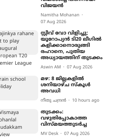
വിജയൻ
Namitha Mohanan
07 Aug 2026
സ്റ്റീവ് വോ വിളിച്ചു;
യൂറോപ‍്യൻ ടി20 ലീഗിൽ
കളിക്കാനൊരുങ്ങി
രഹാനെ, പുതിയ
അധ‍്യായത്തിന് തുടക്കം
Aswin AM
07 Aug 2026
മഴ: 8 ജില്ലകളിൽ
ശനിയാഴ്ച സ്കൂൾ
അവധി
നീതു ചന്ദ്രൻ
10 hours ago
തുടക്കം:
വഴുതിപ്പോകാത്ത
വിസ്മയത്തുടർച്ച
MV Desk
07 Aug 2026