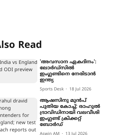
lso Read
'അവസാന ഏകദിനം':
ലോർഡ്സിൽ
ഇംഗ്ലണ്ടിനെ നേരിടാൻ
ഇന്ത്യ
Sports Desk
18 Jul 2026
ആഷസിനു മുൻപ്
പുതിയ കോച്ച്; രാഹുൽ
ദ്രാവിഡിനായി വലവീശി
ഇംഗ്ലണ്ട് ക്രിക്കറ്റ്
ബോർഡ്
Aswin AM
13 Jul 2026