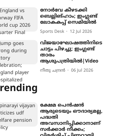
നോർവേ കീഴടക്കി
ബെല്ലിങ്ഹാം; ഇംഗ്ലണ്ട്
ലോകകപ്പ് സെമിയിൽ
Sports Desk
12 Jul 2026
വിജയാഘോഷത്തിനിടെ
ചാട്ടം പിഴച്ചു; ഇംഗ്ലണ്ട്
താരം
ആശുപത്രിയിൽ|Video
നീതു ചന്ദ്രൻ
06 Jul 2026
rending
ക്ഷേമ പെൻഷൻ
ആരുടെയും ഔദാര്യമല്ല,
പദ്ധതി
അവസാനിപ്പിക്കാനാണ്
സർക്കാർ നീക്കം;
വിമർശിച്ച് പിണറായി