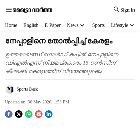
Sign in
H
Home
English
E-Paper
News
Sports
Lifestyle
e
a
നേപ്പാളിനെ തോൽപ്പിച്ച് കേരളം
d
e
ഉത്തരാഖണ്ഡ് ഗോൾഡ് കപ്പിൽ നേപ്പാളിനെ
r
ഡിഎൽഎസ് നിയമപ്രകാരം 15 റൺസിന്
m
കീഴടക്കി കേരളത്തിന് വിജയത്തുടക്കം
e
n
u
Sports Desk
i
t
Updated on :
30 May 2026, 1:53 PM
e
m
S
s
o