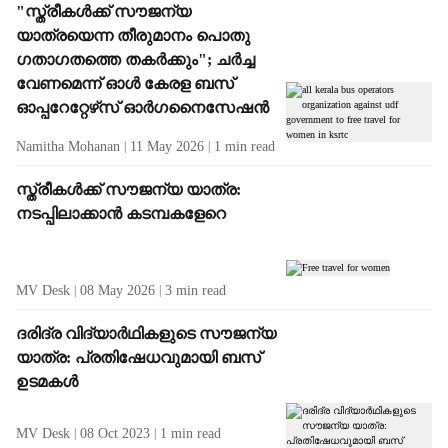
"സ്ത്രീകൾക്ക് സൗജന്യ
യാത്രയെന്ന തീരുമാനം പൊതു
ഗതാഗതത്തെ തകർക്കും"; ചർച്ച
വേണമെന്ന് ഓൾ കേരള ബസ്
ഓപ്പറേറ്റേഴ്‌സ് ഓർഗനൈസേഷൻ
Namitha Mohanan
11 May 2026
1
min read
സ്ത്രീകള്‍ക്ക് സൗജന്യ യാത്ര:
നടപ്പിലാക്കാന്‍ കടമ്പകളേറെ
MV Desk
08 May 2026
3
min read
ദരിദ്ര വിദ്യാർഥികളുടെ സൗജന്യ
യാത്ര: പ്രതിഷേധവുമായി ബസ്
ഉടമകൾ
MV Desk
08 Oct 2023
1
min read