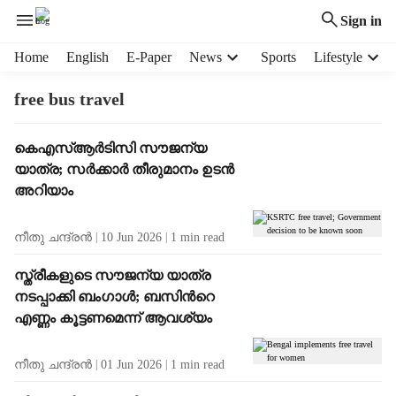
Sign in
H
Home
English
E-Paper
News
Sports
Lifestyle
e
a
free bus travel
d
e
T
കെഎസ്ആർടിസി സൗജന്യ
r
a
യാത്ര; സർക്കാർ തീരുമാനം ഉടൻ
m
g
e
അറിയാം
R
n
e
u
നീതു ചന്ദ്രൻ
10 Jun 2026
1
min read
s
i
u
t
സ്ത്രീകളുടെ സൗജന്യ യാത്ര
l
e
നടപ്പാക്കി ബംഗാൾ; ബസിന്‍റെ
t
m
എണ്ണം കൂട്ടണമെന്ന് ആവശ്യം
s
s
നീതു ചന്ദ്രൻ
01 Jun 2026
1
min read