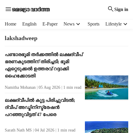
Sign in
H
Home
English
E-Paper
News
Sports
Lifestyle
e
a
lakshadweep
d
e
T
പണ്ടാരഭൂമി തർക്കത്തിൽ ലക്ഷദ്വീപ്
r
a
ഭരണകൂടത്തിന് തിരിച്ചടി; ഭൂമി
m
g
e
ഏറ്റെടുക്കൽ ഉത്തരവ് റദ്ദാക്കി
R
n
ഹൈക്കോടതി
e
u
s
Namitha Mohanan
05 Aug 2026
1
min read
i
u
t
l
ലക്ഷദ്വീപിൽ കൂട്ട പിരിച്ചുവിടൽ;
e
t
ദ്വീപ് അഡ്മിനിസ്ട്രേഷൻ
m
s
s
പറഞ്ഞുവിട്ടത് 47 പേരെ
Sarath Nath MS
04 Jul 2026
1
min read