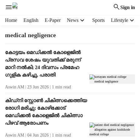
Sign in
H
Home
English
E-Paper
News
Sports
Lifestyle
e
a
medical negligence
d
e
T
കോട്ടയം മെഡിക്കൽ കോളെജിൽ
r
a
പ്രസവ ശേഷം യുവതിക്ക് മരുന്ന്
m
g
e
മാറി നൽകി; 24 ദിവസം പ്രമേഹ
R
n
ഗുളിക കഴിച്ചു, പരാതി
e
u
s
Aswin AM
23 Jun 2026
1
min read
i
u
t
l
കിഡ്നി സ്റ്റോൺ ചികിത്സക്കെത്തിയ
e
t
രോഗി മരിച്ചു; കോഴിക്കോട്
m
s
s
മെഡിക്കൽ കോളെജിൽ ചികിത്സാ
പിഴവ് ആരോപണം
Aswin AM
04 Jun 2026
1
min read