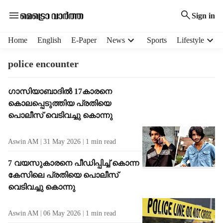
Sign in
H
Home
English
E-Paper
News
Sports
Lifestyle
e
a
police encounter
d
e
T
ഗാസിയാബാദിൽ 17കാരനെ
r
a
കൊലപ്പെടുത്തിയ പ്രതിയെ
m
g
e
പൊലീസ് വെടിവച്ചു കൊന്നു
R
n
e
u
Aswin AM
31 May 2026
1
min read
s
i
u
t
7 വയസുകാരനെ പീഡിപ്പിച്ച് കൊന്ന
l
e
കേസിലെ പ്രതിയെ പൊലീസ്
t
m
വെടിവച്ചു കൊന്നു
s
s
Aswin AM
06 May 2026
1
min read