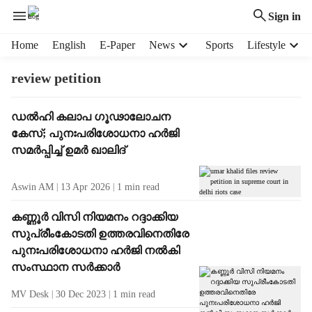
Sign in
H
Home
English
E-Paper
News
Sports
Lifestyle
e
a
review petition
d
e
T
ഡൽഹി കലാപ ഗൂഢാലോചന
r
a
കേസ്; പുനഃപരിശോധനാ ഹർജി
m
g
e
സമർപ്പിച്ച് ഉമർ ഖാലിദ്
R
n
e
u
Aswin AM
13 Apr 2026
1
min read
s
i
u
t
കണ്ണൂർ വിസി നിയമനം റദ്ദാക്കിയ
l
e
സുപ്രീംകോടതി ഉത്തരവിനെതിരേ
t
m
പുനഃപരിശോധനാ ഹർജി നൽകി
s
s
സംസ്ഥാന സർക്കാർ
MV Desk
30 Dec 2023
1
min read