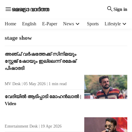
Sign in
H
Home
English
E-Paper
News
Sports
Lifestyle
e
a
stage show
d
e
T
അഞ്ച് വർഷത്തേക്ക് സിനിമയും
r
a
സ്റ്റേജ് ഷോയും ‌ഇല്ലെന്ന് രമേഷ്
m
g
e
പിഷാരടി
R
n
e
u
MV Desk
05 May 2026
1
min read
s
i
u
t
വേദിയിൽ ആടിപ്പാടി മോഹൻലാൽ |
l
e
Video
t
m
s
s
Entertainment Desk
19 Apr 2026