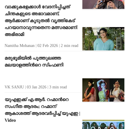
വാക്കുകളേക്കാൾ വേദനിപ്പിച്ചത്
ചിന്തകളുടെ അഭാവമാണ്,
ആര്‍ക്കാണ് കൂടുതല്‍ വൃത്തികേട്
പറയാനാവുന്നതെന്ന മത്സരമാണ്:
അഭിരാമി
Namitha Mohanan
02 Feb 2026
2
min read
മരുഭൂമിയിൽ പൂത്തുലഞ്ഞ
മലയാളത്തിന്‍റെ സിംഫണി
VK SANJU
03 Jan 2026
3
min read
യുഎഇക്ക് എ.ആർ. റഹ്മാന്‍റെ
സംഗീത ആദരം; റഹ്മാന്
ആകാശത്ത് ആദരവർപ്പിച്ച് യുഎഇ |
Video