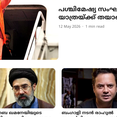
പശ്ചിമേഷ്യ സം
യാത്രയ്ക്ക് തയാ
12 May 2026
1
min read
തബ ഖമനേയിയുടെ
ബംഗാളി നടൻ രാഹുൽ