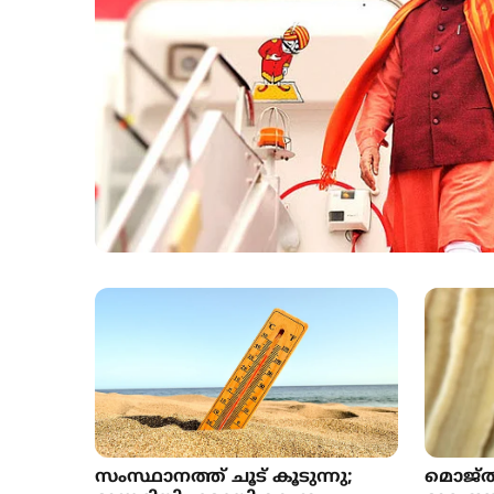
സംസ്ഥാനത്ത് ചൂട് കൂടുന്നു;
മൊജ്