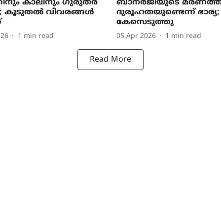
ിനും കാലിനും ഗുരുതര
ബാനർജിയുടെ മരണത്
ക്; കൂടുതൽ വിവരങ്ങൾ
ദുരൂഹതയുണ്ടെന്ന് ഭാര‍്യ;
്
കേസെടുത്തു
026
1
min read
05 Apr 2026
1
min read
Read More