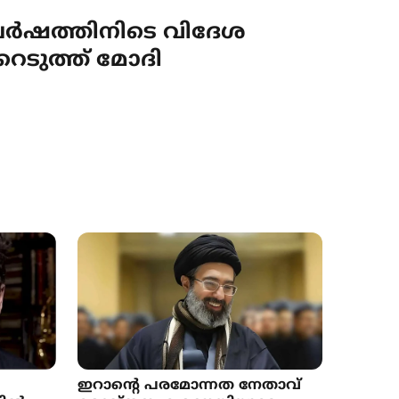
ഘർഷത്തിനിടെ വിദേശ
റെടുത്ത് മോദി
ഇറാന്‍റെ പരമോന്നത നേതാവ്