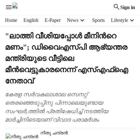
Sign in
H
Home
English
E-Paper
News
Sports
Lifestyle
e
a
"ലാത്തി വീശിയപ്പോൾ മീനിന്‍റെ
d
മണം"; ഡിവൈഎസ്പി ആഭ്യന്തര
e
r
മന്ത്രിയുടെ വീട്ടിലെ
m
e
മീൻവെട്ടുകാരനെന്ന് എസ്എഫ്ഐ
n
നേതാവ്
u
i
കേരള സർവകലാശാല സെനറ്റ്
t
e
തെരഞ്ഞെടുപ്പിനു പിന്നാലെയുണ്ടായ
m
സംഘർ,ത്തിൽ പ്രതിഷേധിച്ച് നടത്തിയ
s
മാർച്ചിനിടെയാണ് വിവാദ പരാമർശം
നീതു ചന്ദ്രൻ