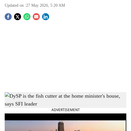
Updated on :
27 May 2026, 5:20 AM
S
o
c
i
a
l
s
h
എം. ശിവപ്രസാദ്
ADVERTISEMENT
a
r