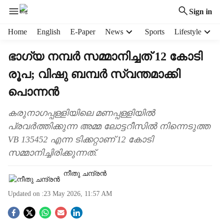
Sign in
H
Home
English
E-Paper
News
Sports
Lifestyle
e
a
ഭാഗ്യ നമ്പർ സമ്മാനിച്ചത് 12 കോടി
d
രൂപ; വിഷു ബമ്പർ സ്വന്തമാക്കി
e
r
പൊന്നൻ
m
e
കരുനാഗപ്പള്ളിയിലെ മണപ്പള്ളിയിൽ
n
പ്രവർത്തിക്കുന്ന അമ്മ ലോട്ടറീസിൽ നിന്നെടുത്ത
u
i
VB 135452 എന്ന ടിക്കറ്റാണ് 12 കോടി
t
സമ്മാനിച്ചിരിക്കുന്നത്.
e
m
നീതു ചന്ദ്രൻ
s
Updated on :
23 May 2026, 11:57 AM
S