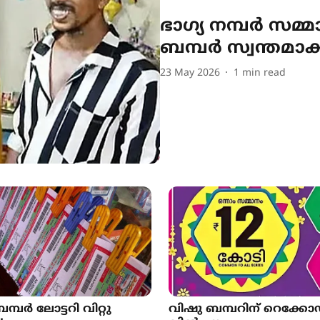
ഭാഗ്യ നമ്പർ സമ്മ
ബമ്പർ സ്വന്തമാക
23 May 2026
1
min read
്പർ ലോട്ടറി വിറ്റു
വിഷു ബമ്പറിന് റെക്കോ