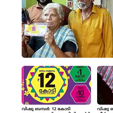
വിഷു ബമ്പർ: 12 കോടി
വിഷു ബമ