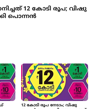
ാനിച്ചത് 12 കോടി രൂപ; വിഷു
്കി പൊന്നൻ
ഡ്
12 കോടി രൂപ നേടാം; വിഷു