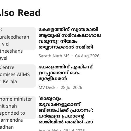
lso Read
കേരളത്തിന് സ്വന്തമായി
ആയുഷ് സർവകലാശാല
വരുന്നു; നിയമം
തയ്യാറാക്കാൻ സമിതി
Sarath Nath MS
04 Aug 2026
കേരളത്തിന് എയിംസ്
ഉറപ്പായെന്ന് കെ.
മുരളീധരൻ
MV Desk
28 Jul 2026
'രാജ‍്യവും
യുവാക്കളുമാണ്
ബിജെപിക്ക് പ്രധാനം';
ധർമേന്ദ്ര പ്രധാന്‍റെ
രാജിയിൽ അമിത് ഷാ