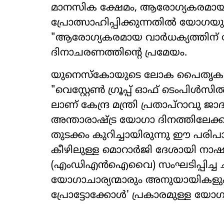
മാനസിക ക്ഷേമം, ആരോഗ്യകരമായ 
പ്രോത്സാഹിപ്പിക്കുന്നതിൽ യോഗയുട
"ആരോഗ്യകരമായ വാർധക്യത്തിന
ദിനാചരണത്തിന്‍റെ പ്രമേയം.
യുനെസ്കോയുടെ ലോക പൈതൃക പ
"വെസ്റ്റേൺ ഗ്രൂപ്പ് ഓഫ് ടെംപിൾസ
ലാണ് കേന്ദ്ര മന്ത്രി പ്രതാപ്‌റാവു 
അന്താരാഷ്‌ട്ര യോഗാ ദിനത്തിലേക്
തുടക്കം കുറിച്ചായിരുന്നു ഈ പരിപാ
കീഴിലുള്ള മൊറാർജി ദേശായി നാഷണൽ 
(എംഡിഎൻഐവൈ) സംഘടിപ്പിച്ച ച
യോഗാചാര്യന്മാരും അനുയായികളു
പ്രോട്ടോക്കോൾ' പ്രകാരമുള്ള യോഗാഭ്