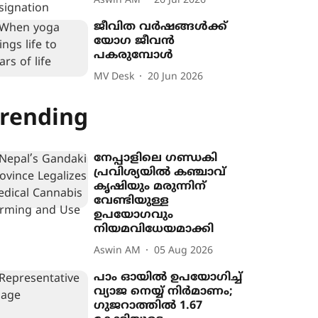
Aswin AM
26 Jul 2026
ജീവിത വർഷങ്ങൾക്ക്
യോഗ ജീവൻ
പകരുമ്പോൾ
MV Desk
20 Jun 2026
rending
നേപ്പാളിലെ ഗണ്ഡകി
പ്രവിശ‍്യയിൽ കഞ്ചാവ്
കൃഷി‍യും മരുന്നിന്
വേണ്ടിയുള്ള
ഉപയോഗവും
നിയമവിധേയമാക്കി
Aswin AM
05 Aug 2026
പാം ഓയിൽ ഉപയോഗിച്ച്
വ്യാജ നെയ്യ് നിർമാണം;
ഗുജറാത്തിൽ 1.67