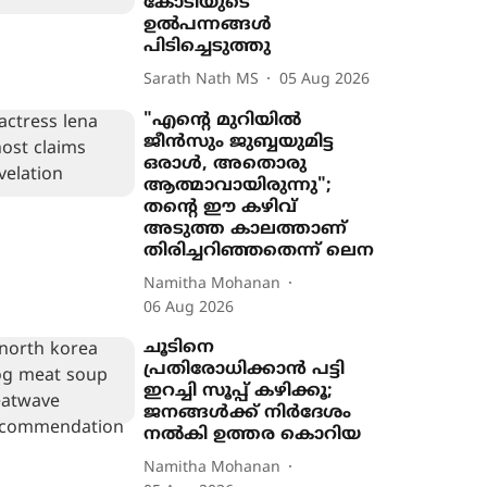
കോടിയുടെ
ഉൽപന്നങ്ങൾ
പിടിച്ചെടുത്തു
Sarath Nath MS
05 Aug 2026
"എന്‍റെ മുറിയിൽ
ജീൻസും ജുബ്ബയുമിട്ട
ഒരാൾ, അതൊരു
ആത്മാവായിരുന്നു";
തന്‍റെ ഈ കഴിവ്
അടുത്ത കാലത്താണ്
തിരിച്ചറിഞ്ഞതെന്ന് ലെന
Namitha Mohanan
06 Aug 2026
ചൂടിനെ
പ്രതിരോധിക്കാൻ പട്ടി
ഇറച്ചി സൂപ്പ് കഴിക്കൂ;
ജനങ്ങൾക്ക് നിർദേശം
നൽകി ഉത്തര കൊറിയ
Namitha Mohanan