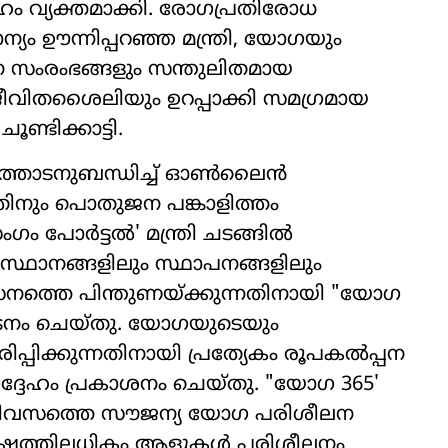
്ദേഹം വ്യക്തമാക്കി. രോഗപ്രതിരോധ
്യം ഊന്നിപ്പറഞ്ഞ മന്ത്രി, യോഗയും
 സംരംഭങ്ങളും സന്തുലിതമായ
വിതശൈലിയും ഉറപ്പാക്കി സമഗ്രമായ
ൂണ്ടിക്കാട്ടി.
ിനത്തോടനുബന്ധിച്ച് ഓൺലൈൻ
തിനും പൊതുജന പങ്കാളിത്തം
ം പോർട്ടൽ' മന്ത്രി ചടങ്ങിൽ
ംസ്ഥാനങ്ങളിലും സ്ഥാപനങ്ങളിലും
നത്തെ പിന്തുണയ്ക്കുന്നതിനായി "യോഗ
ഘാടനം ചെയ്തു. യോഗയുടെയും
ിപ്പിക്കുന്നതിനായി പ്രത്യേകം രൂപകൽപ്പന
്ദേഹം പ്രകാശനം ചെയ്തു. "യോഗ 365'
0 ദിവസത്തെ സൗജന്യ യോഗ പരിശീലന
ലക്ഷത്തിലധികം ആളുകൾ പരിശീലനം