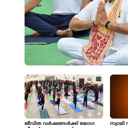
ജീവിത വർഷങ്ങൾക്ക് യോഗ
സ്വാമി