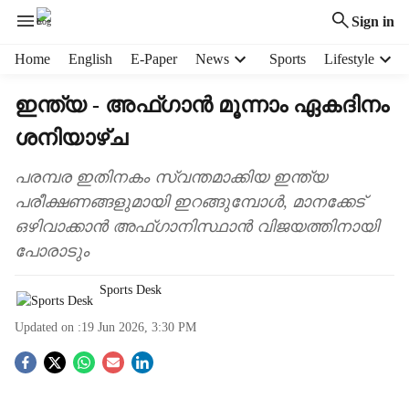
Sign in
H
Home
English
E-Paper
News
Sports
Lifestyle
e
a
ഇന്ത്യ - അഫ്ഗാൻ മൂന്നാം ഏകദിനം
d
ശനിയാഴ്ച
e
r
m
പരമ്പര ഇതിനകം സ്വന്തമാക്കിയ ഇന്ത്യ
e
പരീക്ഷണങ്ങളുമായി ഇറങ്ങുമ്പോൾ, മാനക്കേട്
n
ഒഴിവാക്കാൻ അഫ്ഗാനിസ്ഥാൻ വിജയത്തിനായി
u
പോരാടും
i
t
Sports Desk
e
m
Updated on :
19 Jun 2026, 3:30 PM
s
S
o