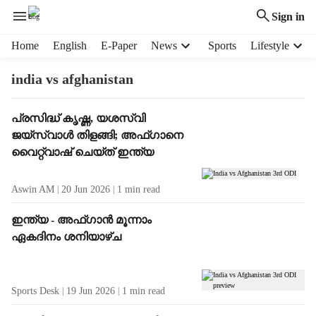
Sign in
H
Home
English
E-Paper
News
Sports
Lifestyle
e
a
india vs afghanistan
d
e
T
പ്രസിദ്ധ് കൃഷ്ണ, യശസ്വി
r
a
ജയ്സ്വാൾ തിളങ്ങി; അഫ്ഗാനെ
m
g
e
വൈറ്റ്‌വാഷ് ചെയ്ത് ഇന്ത്യ
R
n
e
u
Aswin AM
20 Jun 2026
1
min read
s
i
u
t
ഇന്ത്യ - അഫ്ഗാൻ മൂന്നാം
l
e
ഏകദിനം ശനിയാഴ്ച
t
m
s
s
Sports Desk
19 Jun 2026
1
min read