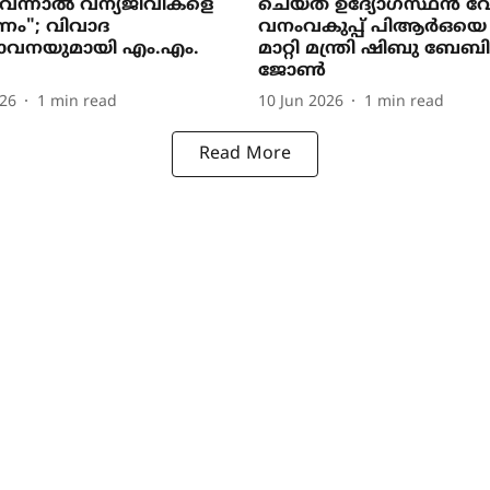
 വന്നാൽ വന്യജീവികളെ
ചെയ്ത ഉദ‍്യോഗസ്ഥൻ വേ
ണം"; വിവാദ
വനംവകുപ്പ് പിആർഒയെ
താവനയുമായി എം.എം.
മാറ്റി മന്ത്രി ഷിബു ബേബി
ജോൺ
026
1
min read
10 Jun 2026
1
min read
Read More