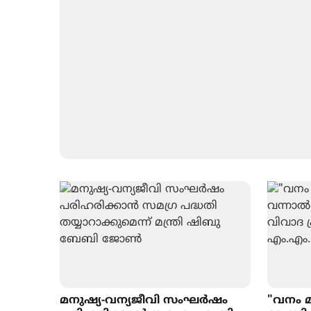
മനുഷ്യ-വന്യജീവി സംഘര്‍ഷം
"വനം മന