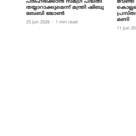
പരിഹരിക്കാന്‍ സമഗ്ര പദ്ധതി
വേണ്ടി
തയ്യാറാക്കുമെന്ന് മന്ത്രി ഷിബു
കൊല്ല
ബേബി ജോണ്‍
പ്രസ്
മണി
25 Jun 2026
1
min read
11 Jun 2