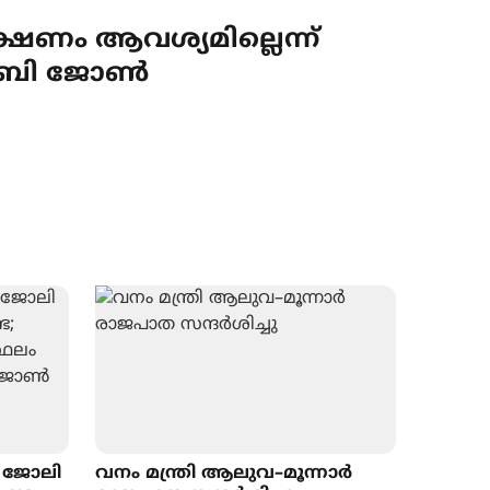
ക്ഷണം ആവശ്യമില്ലെന്ന്
ബേബി ജോൺ
ം ജോലി
വനം മന്ത്രി ആലുവ–മൂന്നാർ