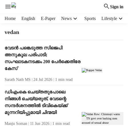
Sign in
H
Home
English
E-Paper
News
Sports
Lifestyle
e
a
vedan
d
e
T
വേടൻ പങ്കെടുത്ത സിജെപി
r
a
അനുകൂല പരിപാടി;
m
g
e
സംഘാടകനടക്കം 200 പേർക്കെതിരേ
R
n
കേസ്
e
u
s
Sarath Nath MS
24 Jul 2026
1
min read
i
u
t
l
ഡിഎംകെ ചെയ്തതുപോലെ
e
t
നിങ്ങൾ ചെയ്യരുത്, വേടന്റെ
m
s
s
സന്ദർശനത്തിൽ ടിവികെയ്ക്ക്
മുന്നറിയിപ്പുമായി ചിന്മയി
Manju Soman
11 Jun 2026
1
min read