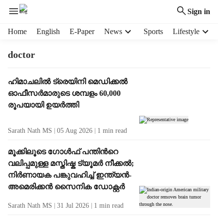
Sign in
H
Home
English
E-Paper
News
Sports
Lifestyle
e
a
doctor
d
e
T
ഹിമാചലിൽ ട്രെയിനി മെഡിക്കൽ
r
a
ഓഫീസർമാരുടെ ശമ്പളം 60,000
m
g
e
രൂപയായി ഉയർത്തി
R
n
e
u
Sarath Nath MS
05 Aug 2026
1
min read
s
i
u
t
മൂക്കിലൂടെ ഗോൾഫ് പന്തിന്‍റെ
l
e
വലിപ്പമുള്ള മസ്തിഷ്ക ട്യൂമർ നീക്കൽ;
t
m
നിർണായക പങ്കുവഹിച്ച് ഇന്ത്യൻ-
s
s
അമെരിക്കൻ സൈനിക ഡോക്റ്റർ
Sarath Nath MS
31 Jul 2026
1
min read