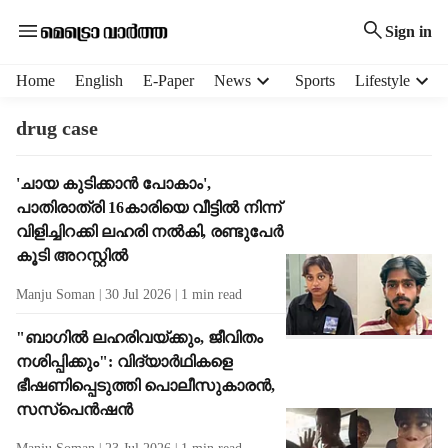
Sign in
H
Home
English
E-Paper
News
Sports
Lifestyle
e
a
drug case
d
e
T
'ചായ കുടിക്കാൻ പോകാം',
r
a
പാതിരാത്രി 16കാരിയെ വീട്ടിൽ നിന്ന്
m
g
e
വിളിച്ചിറക്കി ലഹരി നൽകി, രണ്ടുപേർ
R
n
കൂടി അറസ്റ്റിൽ
e
u
s
Manju Soman
30 Jul 2026
1
min read
i
u
t
l
"ബാ​ഗിൽ ലഹരിവയ്ക്കും, ജീവിതം
e
t
നശിപ്പിക്കും": വിദ്യാർഥികളെ
m
s
s
ഭീഷണിപ്പെടുത്തി പൊലീസുകാരൻ,
സസ്പെൻഷൻ