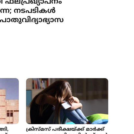
ഫലപ്രഖ്യാപനം
്നെ; നടപടികൾ
ൊതുവിദ്യാഭ്യാസ
്ങി,
ക്രിസ്മസ് പരീക്ഷയ്ക്ക് മാർക്ക്