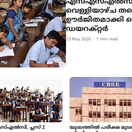
എസ്എസ്എൽസി 
വെള്ളിയാഴ്ച തന
ഊർജിതമാക്കി പ
ഡയറക്റ്റർ
13 May 2026
1
min read
്എൽസി, പ്ലസ് 2
യുദ്ധത്തിൽ പരീക്ഷ മുടങ