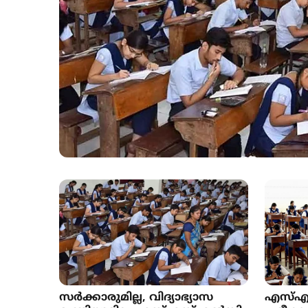
സർക്കാരുമില്ല, വിദ്യാഭ്യാസ
എസ്എസ