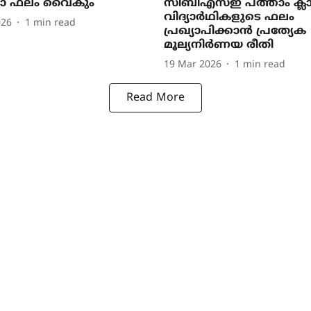
ഷാ ഫലം വൈകും
സിബിഎസ്ഇ പത്താം ക്ല
വിദ്യാർഥികളുടെ ഫലം
026
1
min read
പ്രഖ്യാപിക്കാൻ പ്രത്യേക
മൂല്യനിർണയ രീതി
19 Mar 2026
1
min read
Read More