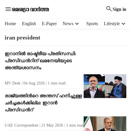
Sign in
H
Home
English
E-Paper
News
Sports
Lifestyle
e
a
iran president
d
e
T
ഇറാനിൽ രാഷ്ട്രീയ പ്രതിസന്ധി:
r
a
പ്രസിഡന്‍റിന് ഖമനേയിയുടെ
m
g
e
അന്ത്യശാസനം
R
n
e
u
MV Desk
04 Aug 2026
1
min read
s
i
u
t
രാജ്യത്തിന്‍റെ അന്തസ് ഹനിച്ചുള്ള
l
e
ചർച്ചകൾക്കില്ല: ഇറാൻ
t
m
പ്രസിഡന്‍റ്
s
s
UAE Correspondent
21 May 2026
1
min read