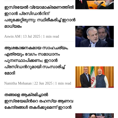
ഇസ്രയേൽ വ‍്യോമാക്രമണത്തിൽ
ഇറാൻ പ്രസിഡന്‍റിന്
പരുക്കേറ്റിരുന്നു; സ്ഥിരീകരിച്ച് ഇറാൻ
മാധ‍്യമം
Aswin AM
13 Jul 2025
1
min read
ആശങ്കാജനകമായ സാഹചര്യം,
എത്രയും വേഗം സമാധാനം
പുനഃസ്ഥാപിക്കണം; ഇറാൻ
പ്രസിഡന്‍റുമായി സംസാരിച്ച്
മോദി
Namitha Mohanan
22 Jun 2025
1
min read
തങ്ങളെ ആക്രമിച്ചാൽ
ഇസ്രയേലിന്‍റെ രഹസ്യ ആണവ
കേന്ദ്രങ്ങൾ തകർക്കുമെന്ന് ഇറാൻ