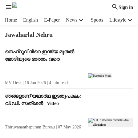
Sign in
H
Home
English
E-Paper
News
Sports
Lifestyle
e
a
Jawaharlal Nehru
d
e
T
നെഹ്‌റുവിന്‍റെ ഇന്ത്യ മുതൽ
r
a
മോദിയുടെ ഭാരതം വരെ
m
g
e
R
n
e
u
MV Desk
16 Jun 2026
4
min read
s
i
u
t
ഞങ്ങളാണ് യഥാർഥ ഇടതുപക്ഷം:
l
e
വി.ഡി. സതീശൻ | Video
t
m
s
s
Thiruvananthapuram Bureau
07 May 2026