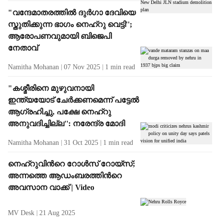
"വന്ദേമാതരത്തിൽ ദുർഗാ ദേവിയെ
സ്തുതിക്കുന്ന ഭാഗം നെഹ്റു വെട്ടി'';
ആരോപണവുമായി ബിജെപി
നേതാവ്
Namitha Mohanan
07 Nov 2025
1
min read
"കശ്മീരിനെ മുഴുവനായി
ഇന്ത്യയോട് ചേർക്കണമെന്ന് പട്ടേല്‍
ആഗ്രഹിച്ചു, പക്ഷേ നെഹ്‌റു
അനുവദിച്ചില്ല'': നരേന്ദ്ര മോദി
Namitha Mohanan
31 Oct 2025
1
min read
നെഹ്റുവിന്‍റെ റോൾസ് റോയ്സ്;
അന്നത്തെ ആഡംബരത്തിന്‍റെ
അവസാന വാക്ക് | Video
MV Desk
21 Aug 2025