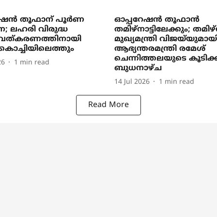
േഷൻ തൂഫാന് പൂർണ
ഓപ്പറേഷന്‍ തൂഫാന്‍
ണ; ലഹരി വിരുദ്ധ
തമിഴ്‌നാട്ടിലേക്കും; തമിഴ്
ത്കരണത്തിനായി
മുഖ്യമന്ത്രി വിജയ്‌യുമായ
കൊച്ചിയിലെത്തും
ആഭ്യന്തരമന്ത്രി രമേശ്
ചെന്നിത്തലയുടെ കൂടിക്
26
1
min read
ബുധനാഴ്ച
14 Jul 2026
1
min read
Read More