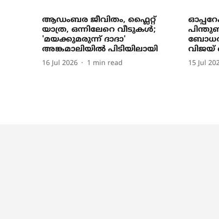
ആഡംബര ജീവിതം, ഫ്ലൈറ്റ്
ഓപ്പറ
യാത്ര, ഒന്നിലേറെ വീടുകൾ;
പിന്തു
'മയക്കുമരുന്ന് ദാദാ'
ബോധവ
അങ്കമാലിയിൽ പിടിയിലായി
വിജയ് 
16 Jul 2026
1
min read
15 Jul 20