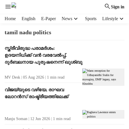
Sign in
H
Home
English
E-Paper
News
Sports
Lifestyle
e
a
tamil nadu politics
d
e
T
സ്ത്രീവിരുദ്ധ പരാമർശം:
r
a
ഉദയനിധിക്ക് വൻ വരവേൽപ്പ്,
m
g
e
ദുർബലനായ പുരുഷനെന്ന് ഖുശ്ബു
R
n
e
u
MV Desk
05 Aug 2026
1
min read
s
i
u
t
വിജയ്‌യുടെ വഴിയേ, രാഘവ
l
e
ലോറൻസ് രാഷ്ട്രീയത്തിലേക്ക്
t
m
s
s
Manju Soman
12 Jun 2026
1
min read